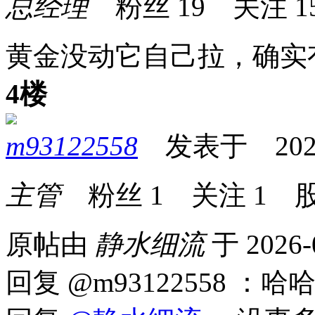
总经理
粉丝
19
关注
1
黄金没动它自己拉，确实
4楼
m93122558
发表于 2026-0
主管
粉丝
1
关注
1
股
原帖由
静水细流
于 2026-
回复 @m93122558 