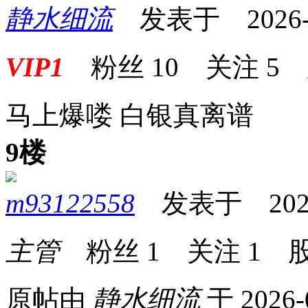
静水细流
发表于 2026-05
VIP1
粉丝
10
关注
5
马上爆喽 白银真离谱
9楼
m93122558
发表于 2026-0
主管
粉丝
1
关注
1
股
原帖由
静水细流
于 2026-