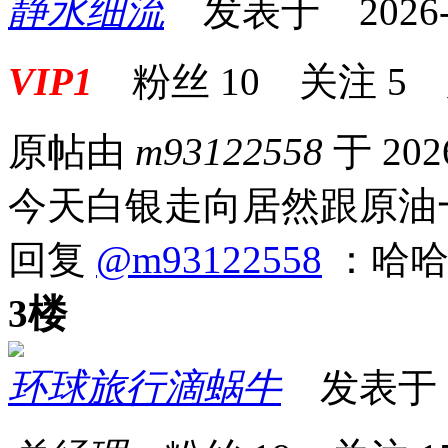
静水细流
发表于 2026-05
VIP1
粉丝
10
关注
5
原帖由
m93122558
于 202
今天白银走向居然跟原油
回复
@m93122558
：哈哈
3楼
环球旅行滴蜗牛
发表于 20