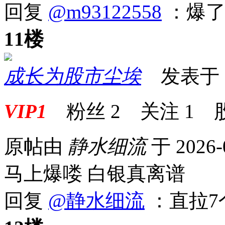
回复
@m93122558
：爆了
11楼
成长为股市尘埃
发表于 20
VIP1
粉丝
2
关注
1
原帖由
静水细流
于 2026-
马上爆喽 白银真离谱
回复
@静水细流
：直拉7