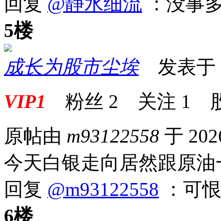
回复
@静水细流
：没事多
5楼
成长为股市尘埃
发表于 20
VIP1
粉丝
2
关注
1
原帖由
m93122558
于 202
今天白银走向居然跟原油
回复
@m93122558
：可恨
6楼