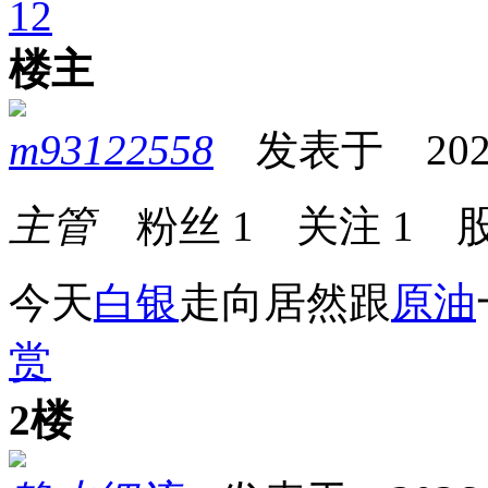
1
2
楼主
m93122558
发表于 2026-0
主管
粉丝
1
关注
1
股
今天
白银
走向居然跟
原油
赏
2楼