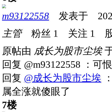
m93122558
发表于 2026-0
主管
粉丝
1
关注
1
股
原帖由
成长为股市尘埃
于
回复 @m93122558 
回复
@成长为股市尘埃
：
属全涨就傻眼了
7楼