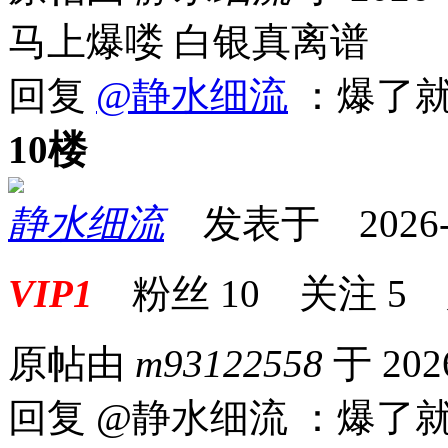
马上爆喽 白银真离谱
回复
@静水细流
：爆了
10楼
静水细流
发表于 2026-05
VIP1
粉丝
10
关注
5
原帖由
m93122558
于 202
回复 @静水细流 ：爆了