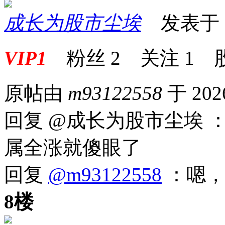
成长为股市尘埃
发表于 20
VIP1
粉丝
2
关注
1
原帖由
m93122558
于 202
回复 @成长为股市尘埃
属全涨就傻眼了
回复
@m93122558
：嗯，
8楼