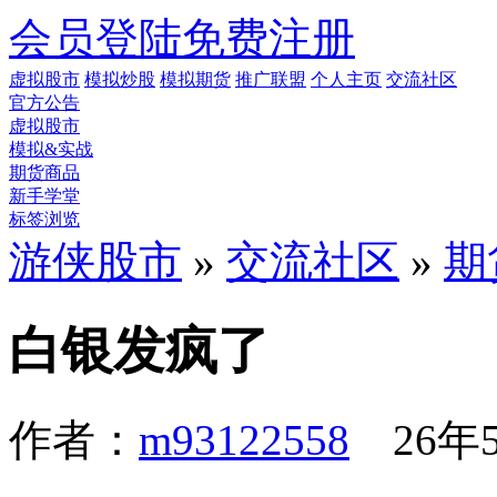
会员登陆
免费注册
虚拟股市
模拟炒股
模拟期货
推广联盟
个人主页
交流社区
官方公告
虚拟股市
模拟&实战
期货商品
新手学堂
标签浏览
游侠股市
»
交流社区
»
期
白银发疯了
作者：
m93122558
26年5