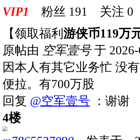
VIP1
粉丝
191
关注
0
【领取福利
游侠币119万
原帖由
空军壹号
于 2026-
因本人有其它业务忙 没有
便拉。有700万股
回复
@空军壹号
：谢谢
4楼