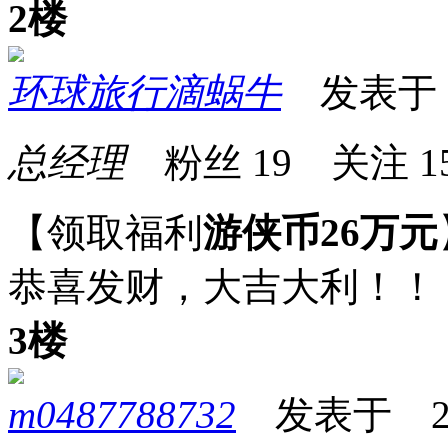
2楼
环球旅行滴蜗牛
发表于 20
总经理
粉丝
19
关注
1
【领取福利
游侠币26万元
恭喜发财，大吉大利！！
3楼
m0487788732
发表于 2026