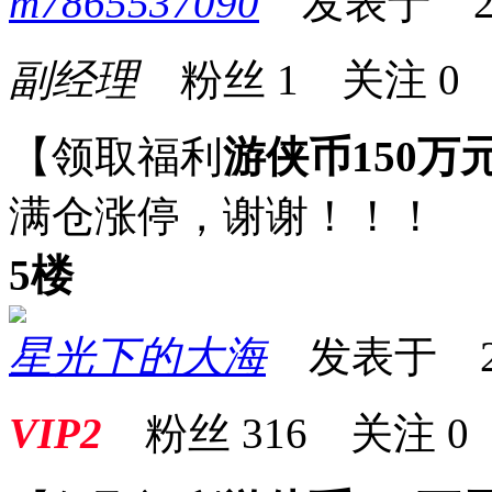
m7865537090
发表于 2026
副经理
粉丝
1
关注
0
【领取福利
游侠币150万
满仓涨停，谢谢！！！
5楼
星光下的大海
发表于 2026
VIP2
粉丝
316
关注
0