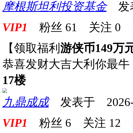
摩根斯坦利投资基金
发表于
VIP1
粉丝
61
关注
0
【领取福利
游侠币149万
恭喜发财大吉大利你最牛
17楼
九鼎成成
发表于 2026-05
VIP1
粉丝
6
关注
12