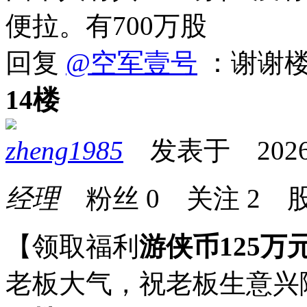
便拉。有700万股
回复
@空军壹号
：谢谢
14楼
zheng1985
发表于 2026-05
经理
粉丝
0
关注
2
股
【领取福利
游侠币125万
老板大气，祝老板生意兴