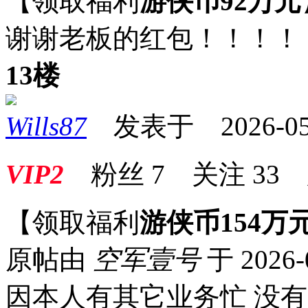
【领取福利
游侠币92万元
谢谢老板的红包！！！！
13楼
Wills87
发表于 2026-05-0
VIP2
粉丝
7
关注
33
【领取福利
游侠币154万
原帖由
空军壹号
于 2026-
因本人有其它业务忙 没有