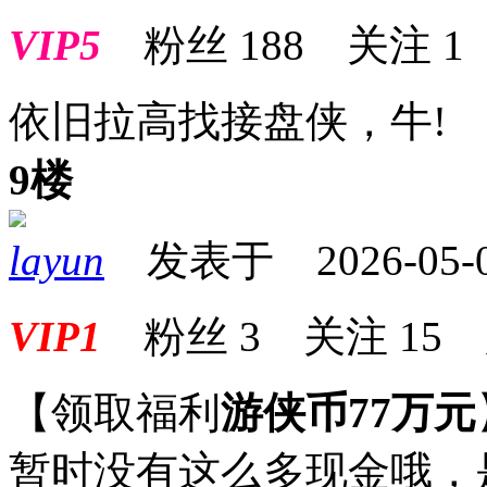
VIP5
粉丝
188
关注
1
依旧拉高找接盘侠，牛!
9楼
layun
发表于 2026-05-09
VIP1
粉丝
3
关注
15
【领取福利
游侠币77万元
暂时没有这么多现金哦，