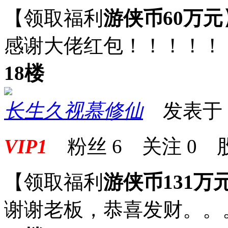
【领取福利
游侠币60万元
感谢大佬红包！！！！！
18楼
长生久视慕修仙
发表于 20
VIP1
粉丝
6
关注
0
【领取福利
游侠币131万
谢谢老板，恭喜发财。。