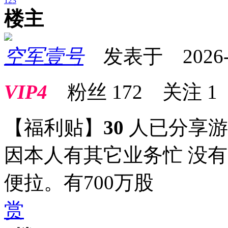
1
2
3
楼主
空军壹号
发表于 2026-05
VIP4
粉丝
172
关注
1
【福利贴】
30
人已分享
因本人有其它业务忙 没有
便拉。有700万股
赏