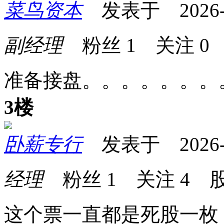
菜鸟资本
发表于 2026-03
副经理
粉丝
1
关注
0
准备接盘。。。。。。。
3楼
卧薪专行
发表于 2026-03
经理
粉丝
1
关注
4
股
这个票一直都是死股一枚