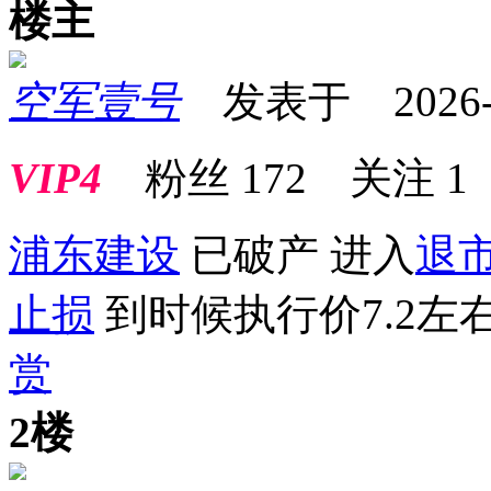
楼主
空军壹号
发表于 2026-03
VIP4
粉丝
172
关注
1
浦东建设
已破产 进入
退
止损
到时候执行价7.2左
赏
2楼