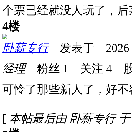
个票已经就没人玩了，后
4楼
卧薪专行
发表于 2026-03
经理
粉丝
1
关注
4
股
可怜了那些新人了，好不
[
本帖最后由 卧薪专行 于 202