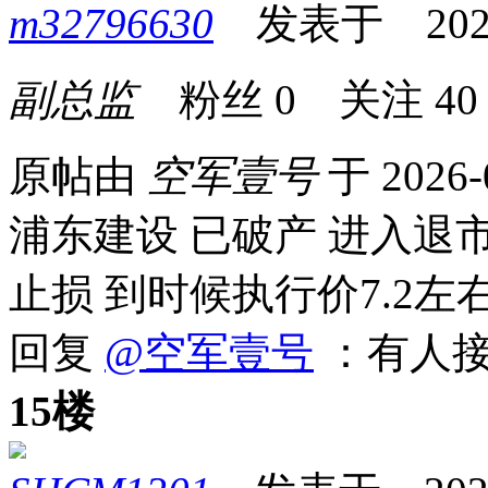
m32796630
发表于 2026-0
副总监
粉丝
0
关注
40
原帖由
空军壹号
于 2026-
浦东建设 已破产 进入退
止损 到时候执行价7.2左
回复
@空军壹号
：有人接
15楼