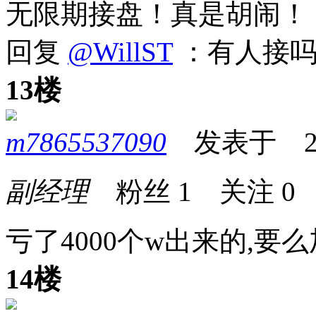
无限期接盘！真是胡闹！
回复
@WillST
：有人接吗
13楼
m7865537090
发表于 2026
副经理
粉丝
1
关注
0
亏了4000个w出来的,要么
14楼