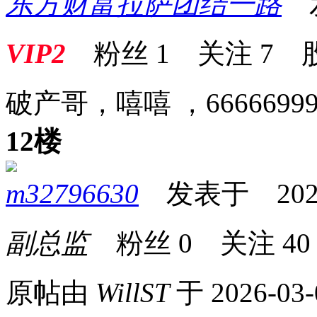
东方财富拉萨团结一路
发表
VIP2
粉丝
1
关注
7
破产哥，嘻嘻 ，6666699
12楼
m32796630
发表于 2026-0
副总监
粉丝
0
关注
40
原帖由
WillST
于 2026-03