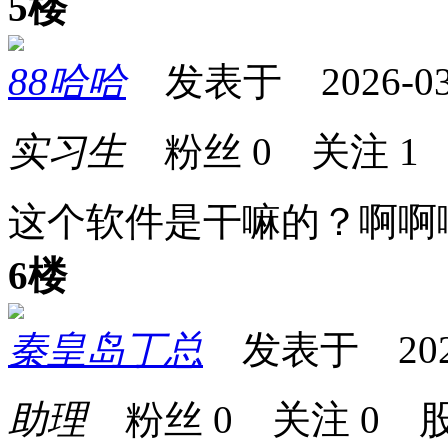
5楼
88哈哈
发表于 2026-03-0
实习生
粉丝
0
关注
1
这个软件是干嘛的？啊啊
6楼
秦皇岛丁总
发表于 2026-0
助理
粉丝
0
关注
0
股