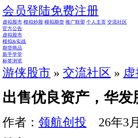
会员登陆
免费注册
虚拟股市
模拟炒股
模拟期货
推广联盟
个人主页
交流社区
官方公告
虚拟股市
模拟&实战
期货商品
新手学堂
标签浏览
游侠股市
»
交流社区
»
虚
出售优良资产，华发
作者：
领航创投
26年3月