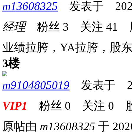
m13608325
发表于 2026-0
经理
粉丝
3
关注
41
业绩拉胯，YA拉胯，股
3楼
m9104805019
发表于 2026
VIP1
粉丝
0
关注
0
原帖由
m13608325
于 202