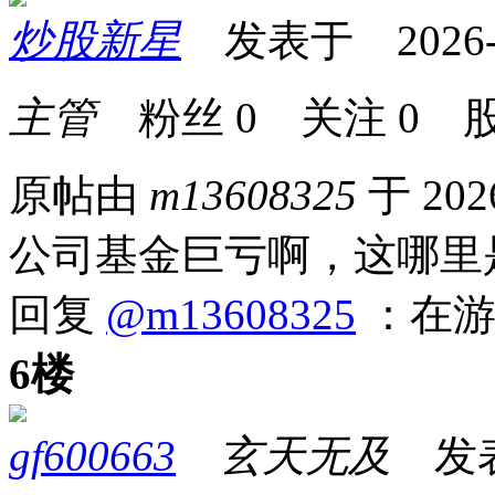
炒股新星
发表于 2026-04
主管
粉丝
0
关注
0
股
原帖由
m13608325
于 202
公司基金巨亏啊，这哪里
回复
@m13608325
：在游
6楼
gf600663
玄天无及
发表于