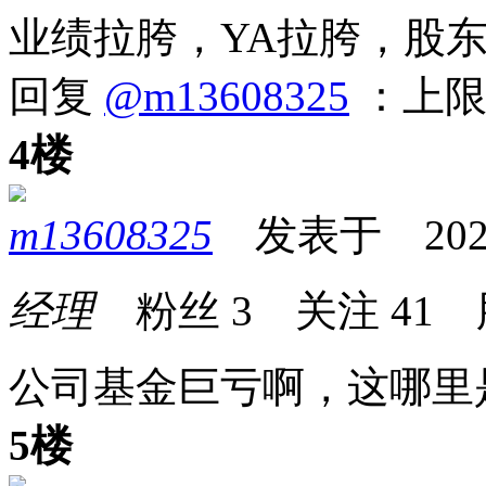
业绩拉胯，YA拉胯，股
回复
@m13608325
：上限
4楼
m13608325
发表于 2026-0
经理
粉丝
3
关注
41
公司基金巨亏啊，这哪里
5楼