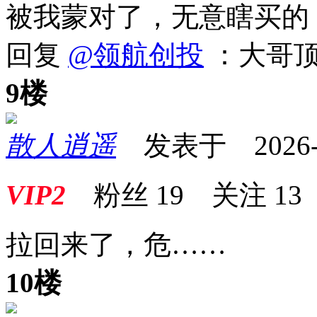
被我蒙对了，无意瞎买的
回复
@领航创投
：大哥顶
9楼
散人逍遥
发表于 2026-01
VIP2
粉丝
19
关注
13
拉回来了，危……
10楼