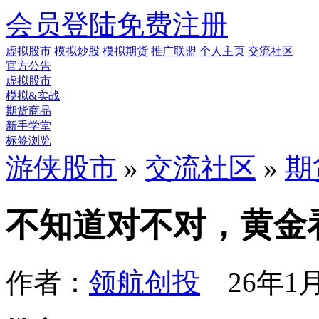
会员登陆
免费注册
虚拟股市
模拟炒股
模拟期货
推广联盟
个人主页
交流社区
官方公告
虚拟股市
模拟&实战
期货商品
新手学堂
标签浏览
游侠股市
»
交流社区
»
期
不知道对不对，黄金
作者：
领航创投
26年1月