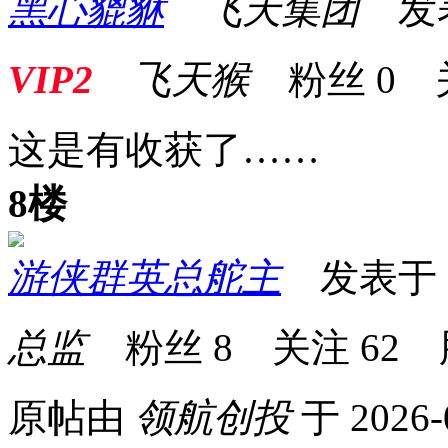
黑心貔貅
飞天集团
发表于
VIP2
飞天猴
粉丝
0
这是有收获了……
8楼
游侠群英总舵主
发表于 20
总监
粉丝
8
关注
62
原帖由
领航创投
于 2026-