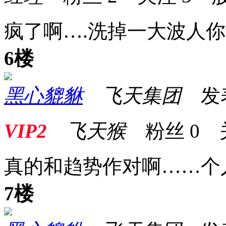
疯了啊….洗掉一大波人
6楼
黑心貔貅
飞天集团
发表于
VIP2
飞天猴
粉丝
0
真的和趋势作对啊……个
7楼