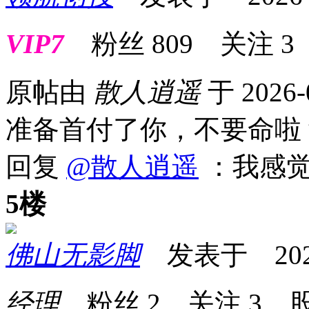
VIP7
粉丝
809
关注
3
原帖由
散人逍遥
于 2026-
准备首付了你，不要命啦
回复
@散人逍遥
：我感觉
5楼
佛山无影脚
发表于 2026-0
经理
粉丝
2
关注
3
股