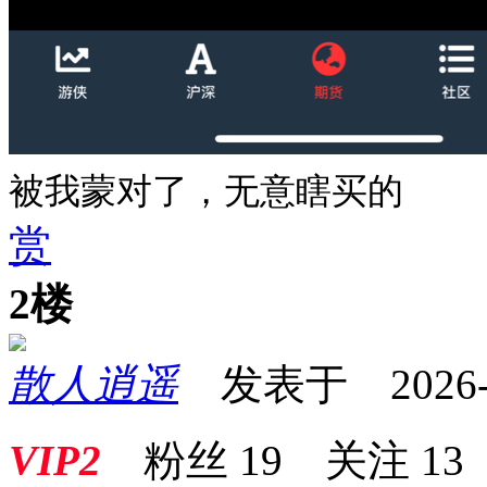
被我蒙对了，无意瞎买的
赏
2楼
散人逍遥
发表于 2026-01
VIP2
粉丝
19
关注
13