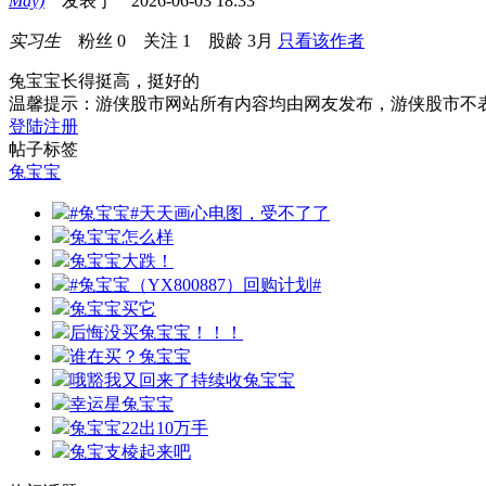
May)
发表于 2026-06-03 18:33
实习生
粉丝
0
关注
1
股龄
3月
只看该作者
兔宝宝长得挺高，挺好的
温馨提示：游侠股市网站所有内容均由网友发布，游侠股市不
登陆
注册
帖子标签
兔宝宝
#兔宝宝#天天画心电图，受不了了
兔宝宝怎么样
兔宝宝大跌！
#兔宝宝（YX800887）回购计划#
兔宝宝买它
后悔没买兔宝宝！！！
谁在买？兔宝宝
哦豁我又回来了持续收兔宝宝
幸运星兔宝宝
兔宝宝22出10万手
兔宝支棱起来吧