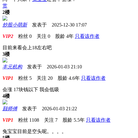
赏
2楼
炒股小萌新
发表于 2025-12-30 17:07
VIP2
粉丝
0
关注
0
股龄
4年
只看该作者
目前来看会上18左右吧
3楼
丰元机构
发表于 2026-01-03 21:10
VIP1
粉丝
5
关注
20
股龄
4.6年
只看该作者
会涨 17块钱以下 我会低吸
4楼
颢师傅
发表于 2026-01-03 21:22
VIP1
粉丝
1108
关注
7
股龄
5.5年
只看该作者
兔宝宝目前是空头呢。。。。
5楼