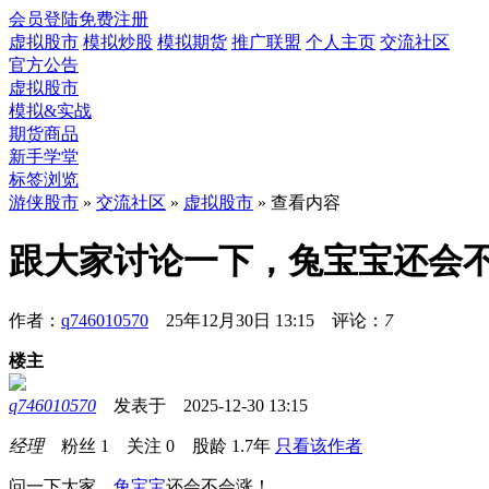
会员登陆
免费注册
虚拟股市
模拟炒股
模拟期货
推广联盟
个人主页
交流社区
官方公告
虚拟股市
模拟&实战
期货商品
新手学堂
标签浏览
游侠股市
»
交流社区
»
虚拟股市
» 查看内容
跟大家讨论一下，兔宝宝还会
作者：
q746010570
25年12月30日 13:15 评论：
7
楼主
q746010570
发表于 2025-12-30 13:15
经理
粉丝
1
关注
0
股龄
1.7年
只看该作者
问一下大家，
兔宝宝
还会不会涨！