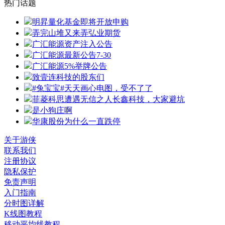
热门话题
明昇量化基金即将开放申购
弄完山堆又来弄弘业期货
广汇能源资产注入公告
广汇能源最新公告7-30
广汇能源5%举牌公告
致壹连科技的股东们
#兔宝宝#天天画心电图，受不了了
菲菱科思遭遇无信之人长鑫科技，大家避坑
是小狗庄啊
华康股份为什么一直跌停
关于游侠
联系我们
注册协议
隐私保护
免责声明
入门指南
分时图详解
K线图教程
移动平均线教程