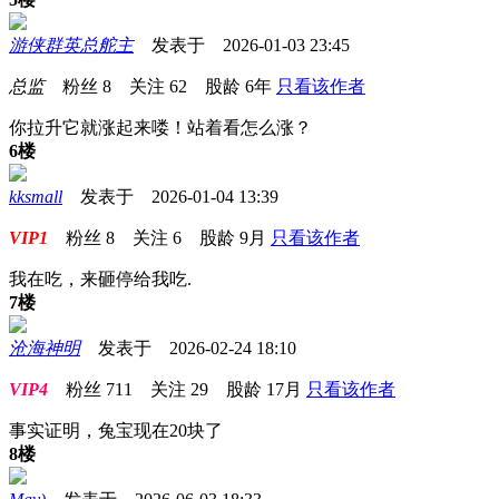
游侠群英总舵主
发表于 2026-01-03 23:45
总监
粉丝
8
关注
62
股龄
6年
只看该作者
你拉升它就涨起来喽！站着看怎么涨？
6楼
kksmall
发表于 2026-01-04 13:39
VIP1
粉丝
8
关注
6
股龄
9月
只看该作者
我在吃，来砸停给我吃.
7楼
沧海神明
发表于 2026-02-24 18:10
VIP4
粉丝
711
关注
29
股龄
17月
只看该作者
事实证明，兔宝现在20块了
8楼