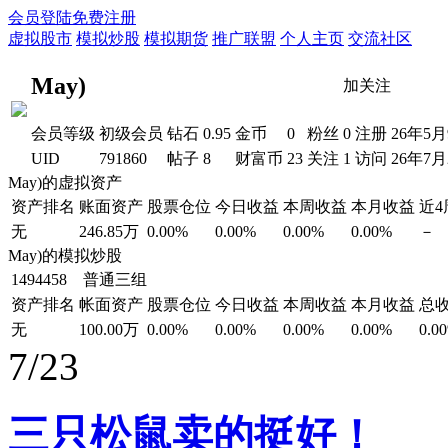
会员登陆
免费注册
虚拟股市
模拟炒股
模拟期货
推广联盟
个人主页
交流社区
May)
加关注
会员等级
初级会员
钻石
0.95
金币
0
粉丝
0
注册
26年5
UID
791860
帖子
8
财富币
23
关注
1
访问
26年7月
May)的虚拟资产
资产排名
账面资产
股票仓位
今日收益
本周收益
本月收益
近
无
246.85万
0.00%
0.00%
0.00%
0.00%
－
May)的模拟炒股
1494458 普通三组
资产排名
帐面资产
股票仓位
今日收益
本周收益
本月收益
总
无
100.00万
0.00%
0.00%
0.00%
0.00%
0.0
7/23
三只松鼠卖的挺好！