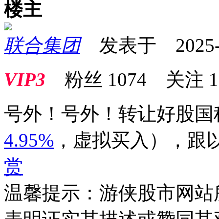
楼主
联合集团
发表于 2025-12
VIP3
粉丝
1074
关注
1
号外！号外！转让好股国
4.95%
，
虚拟买入
）
，跟
赏
温馨提示：游侠股市网站