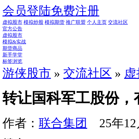
会员登陆
免费注册
虚拟股市
模拟炒股
模拟期货
推广联盟
个人主页
交流社区
官方公告
虚拟股市
模拟&实战
期货商品
新手学堂
标签浏览
游侠股市
»
交流社区
»
虚
转让国科军工股份，
作者：
联合集团
25年12