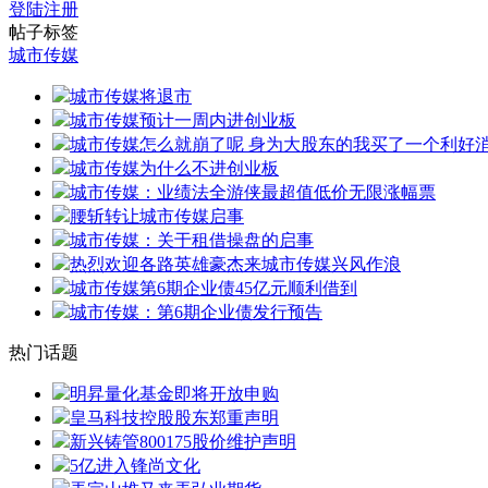
登陆
注册
帖子标签
城市传媒
城市传媒将退市
城市传媒预计一周内进创业板
城市传媒怎么就崩了呢 身为大股东的我买了一个利好
城市传媒为什么不进创业板
城市传媒：业绩法全游侠最超值低价无限涨幅票
腰斩转让城市传媒启事
城市传媒：关于租借操盘的启事
热烈欢迎各路英雄豪杰来城市传媒兴风作浪
城市传媒第6期企业债45亿元顺利借到
城市传媒：第6期企业债发行预告
热门话题
明昇量化基金即将开放申购
皇马科技控股股东郑重声明
新兴铸管800175股价维护声明
5亿进入锋尚文化