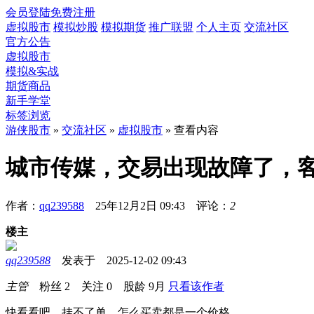
会员登陆
免费注册
虚拟股市
模拟炒股
模拟期货
推广联盟
个人主页
交流社区
官方公告
虚拟股市
模拟&实战
期货商品
新手学堂
标签浏览
游侠股市
»
交流社区
»
虚拟股市
» 查看内容
城市传媒，交易出现故障了，
作者：
qq239588
25年12月2日 09:43 评论：
2
楼主
qq239588
发表于 2025-12-02 09:43
主管
粉丝
2
关注
0
股龄
9月
只看该作者
快看看吧，挂不了单，怎么买卖都是一个价格