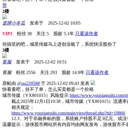
赏
2楼
冒牌小冬瓜
发表于 2025-12-02 10:05
VIP3
粉丝
38
关注
5
股龄
5.1年
只看该作者
你搞笑的吧，城里传媒马上进创业板了，系统快没股份了
3楼
客服
发表于 2025-12-02 10:51
客服
粉丝
2556
关注
293
股龄
14.9年
只看该作者
原帖由
@qq239588
于 2025-12-02 09:43 发表
快看看吧，挂不了单，怎么买卖都是一个价格
城市传媒（YX801015）风险提示
https://www.youxiagushi.com/m
截止2025年12月1日10:38，城市传媒（YX801015）
相关规定：
https://www.youxiagushi.com/main/viewthread.php?tid=10866
12.3、对于非融券标的股，系统账户持股不足3亿元、或
温馨提示：游侠股市网站所有内容均由网友发布，游侠股市不