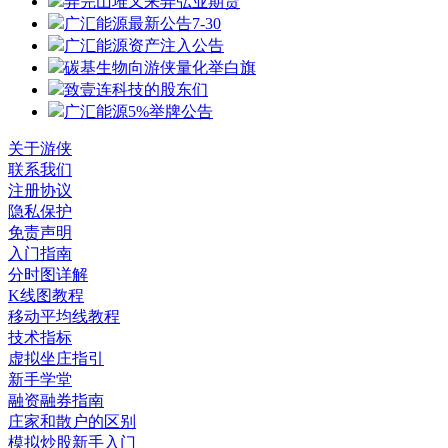
弄完山堆又来弄弘业期货
广汇能源最新公告7-30
广汇能源资产注入公告
碳基生物向游侠量化举白旗
致壹连科技的股东们
广汇能源5%举牌公告
关于游侠
联系我们
注册协议
隐私保护
免责声明
入门指南
分时图详解
K线图教程
移动平均线教程
技术指标
虚拟坐庄指引
新手学堂
融资融券指南
庄家和散户的区别
模拟炒股新手入门