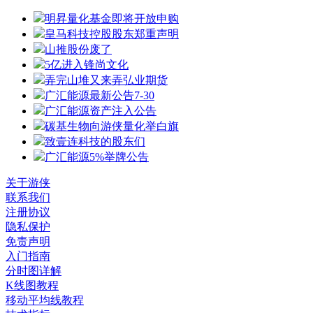
明昇量化基金即将开放申购
皇马科技控股股东郑重声明
山推股份废了
5亿进入锋尚文化
弄完山堆又来弄弘业期货
广汇能源最新公告7-30
广汇能源资产注入公告
碳基生物向游侠量化举白旗
致壹连科技的股东们
广汇能源5%举牌公告
关于游侠
联系我们
注册协议
隐私保护
免责声明
入门指南
分时图详解
K线图教程
移动平均线教程