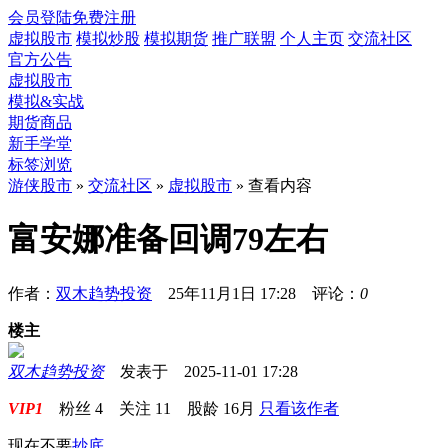
会员登陆
免费注册
虚拟股市
模拟炒股
模拟期货
推广联盟
个人主页
交流社区
官方公告
虚拟股市
模拟&实战
期货商品
新手学堂
标签浏览
游侠股市
»
交流社区
»
虚拟股市
» 查看内容
富安娜准备回调79左右
作者：
双木趋势投资
25年11月1日 17:28 评论：
0
楼主
双木趋势投资
发表于 2025-11-01 17:28
VIP1
粉丝
4
关注
11
股龄
16月
只看该作者
现在不要
抄底
。。。。