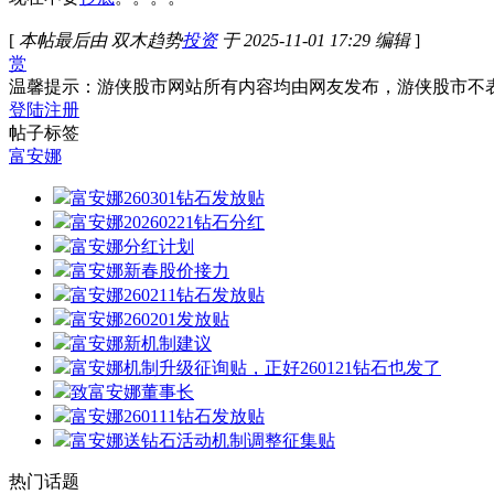
[
本帖最后由 双木趋势
投资
于 2025-11-01 17:29 编辑
]
赏
温馨提示：游侠股市网站所有内容均由网友发布，游侠股市不
登陆
注册
帖子标签
富安娜
富安娜260301钻石发放贴
富安娜20260221钻石分红
富安娜分红计划
富安娜新春股价接力
富安娜260211钻石发放贴
富安娜260201发放贴
富安娜新机制建议
富安娜机制升级征询贴，正好260121钻石也发了
致富安娜董事长
富安娜260111钻石发放贴
富安娜送钻石活动机制调整征集贴
热门话题