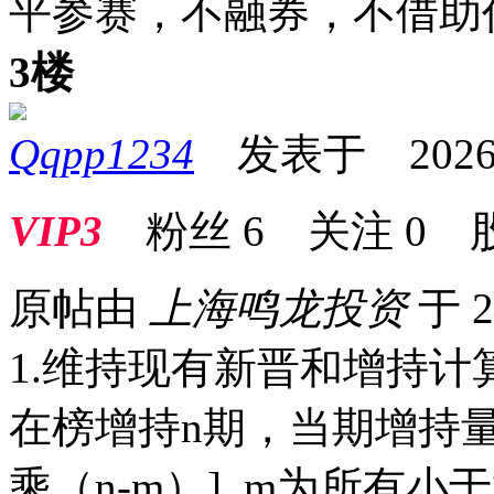
平参赛，不融券，不借助
3楼
Qqpp1234
发表于 2026-01
VIP3
粉丝
6
关注
0
原帖由
上海鸣龙投资
于 2
1.维持现有新晋和增持
在榜增持n期，当期增持
乘（n-m）], m为所有