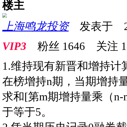
楼主
上海鸣龙投资
发表于 2026
VIP3
粉丝
1646
关注
1
1.维持现有新晋和增持
在榜增持n期，当期增持
求和[第m期增持量乘（n-
于等于5。