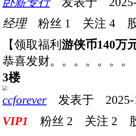
卧薪专行
发表于 2025-10
经理
粉丝
1
关注
4
股
【领取福利
游侠币140万
恭喜发财。。。。。。。
3楼
ccforever
发表于 2025-10-
VIP1
粉丝
2
关注
2