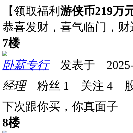
【领取福利
游侠币219万
恭喜发财，喜气临门，财
7楼
卧薪专行
发表于 2025-10
经理
粉丝
1
关注
4
股
下次跟你买，你真面子
8楼