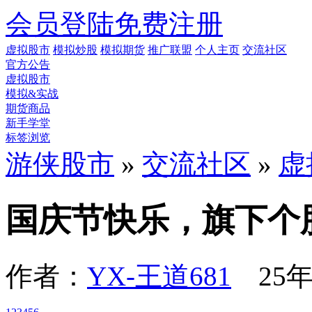
会员登陆
免费注册
虚拟股市
模拟炒股
模拟期货
推广联盟
个人主页
交流社区
官方公告
虚拟股市
模拟&实战
期货商品
新手学堂
标签浏览
游侠股市
»
交流社区
»
虚
国庆节快乐，旗下个
作者：
YX-王道681
25年1