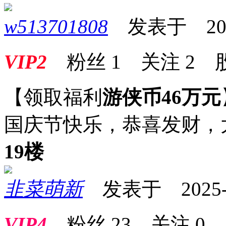
w513701808
发表于 2025-
VIP2
粉丝
1
关注
2
【领取福利
游侠币46万元
国庆节快乐，恭喜发财，
19楼
韭菜萌新
发表于 2025-10
VIP4
粉丝
23
关注
0