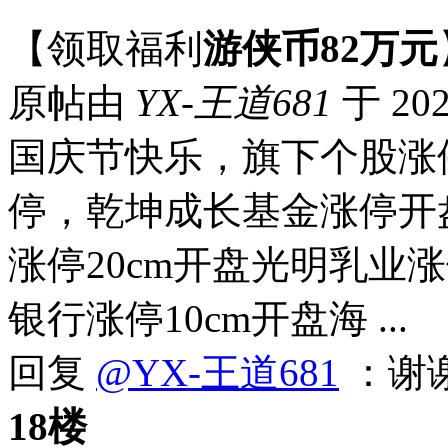
【领取福利
游侠币82万元
原帖由
YX-王道681
于 202
国庆节快乐，旗下个股涨
停，乾坤成长基金涨停开盘
涨停20cm开盘光明乳业涨
银行涨停10cm开盘海 ...
回复
@YX-王道681
：谢
18楼