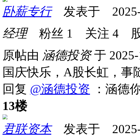
卧薪专行
发表于 2025-10
经理
粉丝
1
关注
4
股
原帖由
涵德投资
于 2025-
国庆快乐，A股长虹，事
回复
@涵德投资
：涵德你
13楼
君联资本
发表于 2025-10