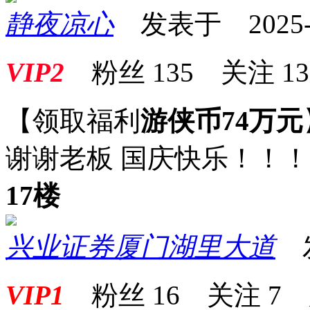
静夜凉心
发表于 2025-10
VIP2
粉丝
135
关注
13
【领取福利
游侠币74万元
谢谢老板 国庆快乐！！
17楼
兴业证券厦门湖里大道
发表
VIP1
粉丝
16
关注
7