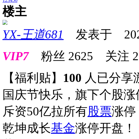
1
2
3
4
5
6
楼主
YX-王道681
发表于 2025-1
VIP7
粉丝
2625
关注
2
【福利贴】
100
人已分享
国庆节快乐，旗下个股涨
斥资50亿拉所有
股票
涨停
乾坤成长
基金
涨停开盘！