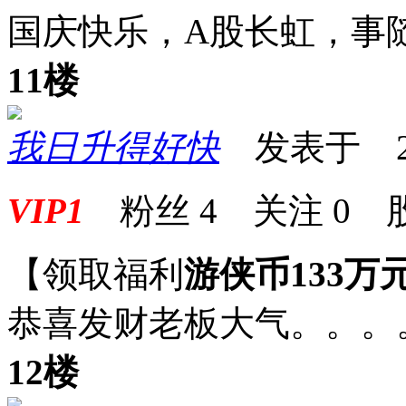
国庆快乐，A股长虹，事
11楼
我日升得好快
发表于 2025
VIP1
粉丝
4
关注
0
【领取福利
游侠币133万
恭喜发财老板大气。。。
12楼