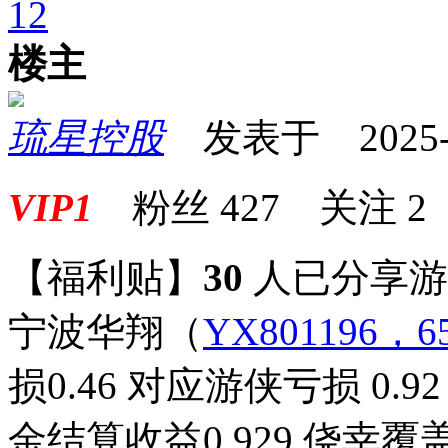
1
2
楼主
琉星控股
发表于 2025-08
VIP1
粉丝
427
关注
2
【福利贴】
30
人已分享
宁波华翔
（
YX801196，65
损0.46 对应游侠亏损 0.
金结算收益0.929 侥幸