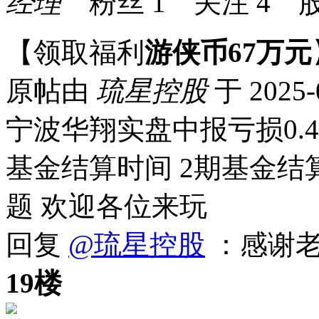
经理
粉丝
1
关注
4
股
【领取福利
游侠币67万元
原帖由
琉星控股
于 2025-
宁波华翔实盘中报亏损0.46
基金结算时间 2期基金结算
题 欢迎各位来玩
回复
@琉星控股
：感谢老
19楼