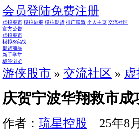
会员登陆
免费注册
虚拟股市
模拟炒股
模拟期货
推广联盟
个人主页
交流社区
官方公告
虚拟股市
模拟&实战
期货商品
新手学堂
标签浏览
游侠股市
»
交流社区
»
虚
庆贺宁波华翔救市成
作者：
琉星控股
25年8月