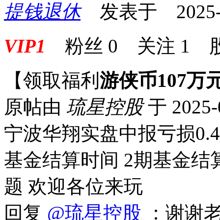
提钱退休
发表于 2025-08
VIP1
粉丝
0
关注
1
【领取福利
游侠币107万
原帖由
琉星控股
于 2025-
宁波华翔实盘中报亏损0.46
基金结算时间 2期基金结算
题 欢迎各位来玩
回复
@琉星控股
：谢谢