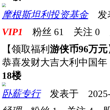
摩根斯坦利投资基金
发表于
VIP1
粉丝
61
关注
0
【领取福利
游侠币96万元
恭喜发财大吉大利中国年
18楼
卧薪专行
发表于 2025-08