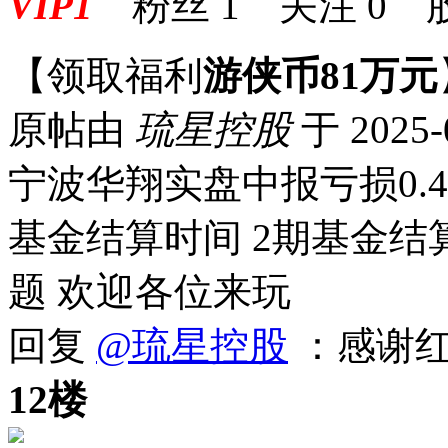
VIP1
粉丝
1
关注
0
【领取福利
游侠币81万元
原帖由
琉星控股
于 2025-
宁波华翔实盘中报亏损0.46
基金结算时间 2期基金结算
题 欢迎各位来玩
回复
@琉星控股
：感谢
12楼