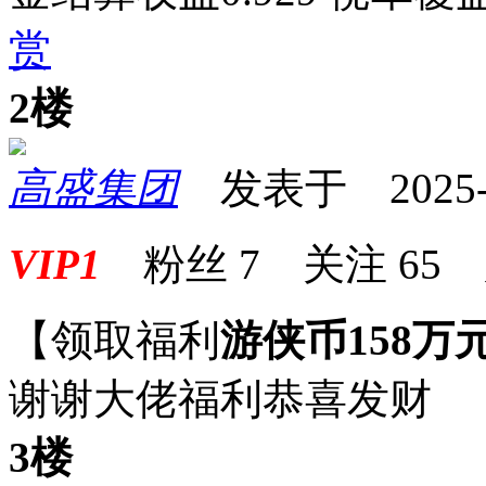
赏
2楼
高盛集团
发表于 2025-08
VIP1
粉丝
7
关注
65
【领取福利
游侠币158万
谢谢大佬福利恭喜发财
3楼