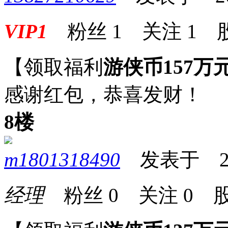
VIP1
粉丝
1
关注
1
【领取福利
游侠币157万
感谢红包，恭喜发财！
8楼
m1801318490
发表于 2025
经理
粉丝
0
关注
0
股