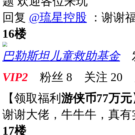
题 欢迎各位来玩
回复
@琉星控股
：谢谢福
16楼
巴勒斯坦儿童救助基金
发表
VIP2
粉丝
8
关注
20
【领取福利
游侠币77万元
谢谢大佬，牛牛牛，真有
17楼