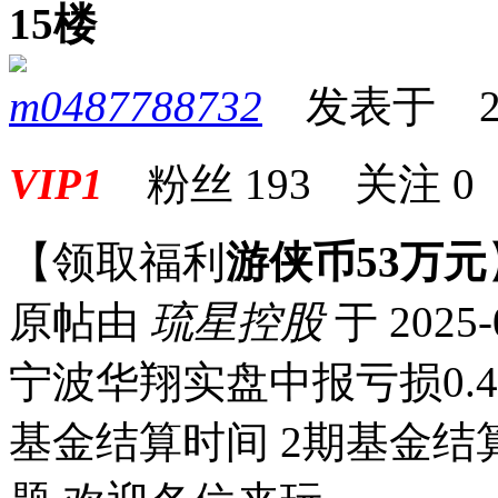
15楼
m0487788732
发表于 2025
VIP1
粉丝
193
关注
0
【领取福利
游侠币53万元
原帖由
琉星控股
于 2025-
宁波华翔实盘中报亏损0.46
基金结算时间 2期基金结算