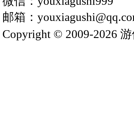
微信：youxiagushi999
邮箱：youxiagushi@qq.c
Copyright © 2009-202