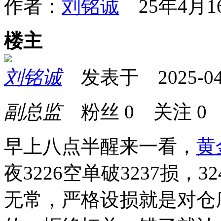
作者：
刘铭诚
25年4月16
楼主
刘铭诚
发表于 2025-04-1
副总监
粉丝
0
关注
0
早上八点半醒来一看，
黄
夜3226空单破3237损，
无常，严格设损就是对仓