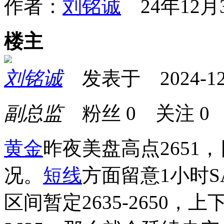
作者：
刘铭诚
24年12月3
楼主
刘铭诚
发表于 2024-12-0
副总监
粉丝
0
关注
0
黄金
昨夜美盘高点2651
况。
短线
方面留意1小时S
区间暂定2635-2650