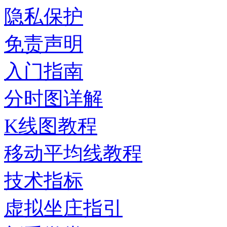
隐私保护
免责声明
入门指南
分时图详解
K线图教程
移动平均线教程
技术指标
虚拟坐庄指引