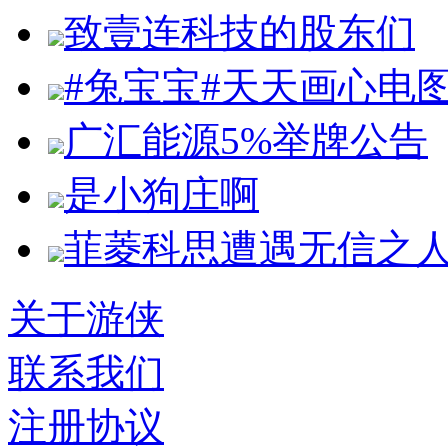
致壹连科技的股东们
#兔宝宝#天天画心电
广汇能源5%举牌公告
是小狗庄啊
菲菱科思遭遇无信之
关于游侠
联系我们
注册协议