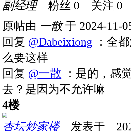
副经理
粉丝
0
关注
0
原帖由
一散
于 2024-11-0
回复
@Dabeixiong
：全都
么要这样
回复
@一散
：是的，感觉
去？是因为不允许嘛
4楼
杏坛炒家楼
发表于 2026-0