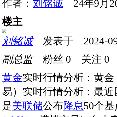
作者：
刘铭诚
24年9月20
楼主
刘铭诚
发表于 2024-09-2
副总监
粉丝
0
关注
0
黄金
实时行情分析：黄金
易
）
实时行情分析：最近
是
美联储
公布
降息
50个