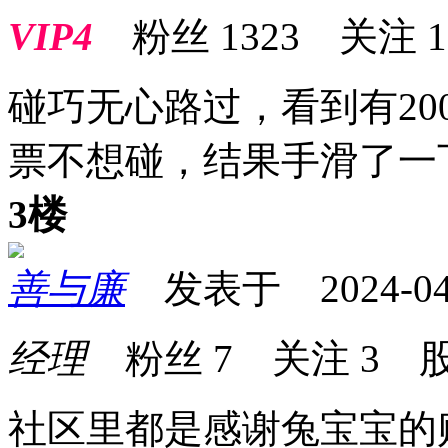
VIP4
粉丝
1323
关注
1
碰巧无心路过，看到有20
票不想碰，结果手滑了一
3楼
善与廉
发表于 2024-04-2
经理
粉丝
7
关注
3
股
社区里都是感谢兔宝宝的