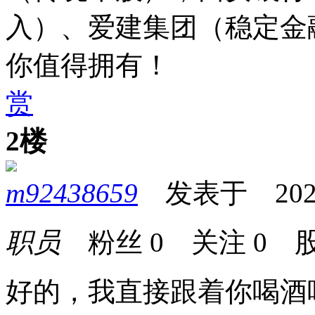
入
）
、爱建集团（稳定金
你值得拥有！
赏
2楼
m92438659
发表于 2023-0
职员
粉丝
0
关注
0
股
好的，我直接跟着你喝酒