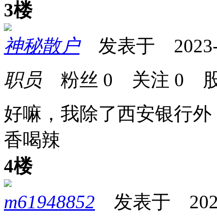
3楼
神秘散户
发表于 2023-04
职员
粉丝
0
关注
0
股
好嘛，我除了西安银行外
香喝辣
4楼
m61948852
发表于 2023-0