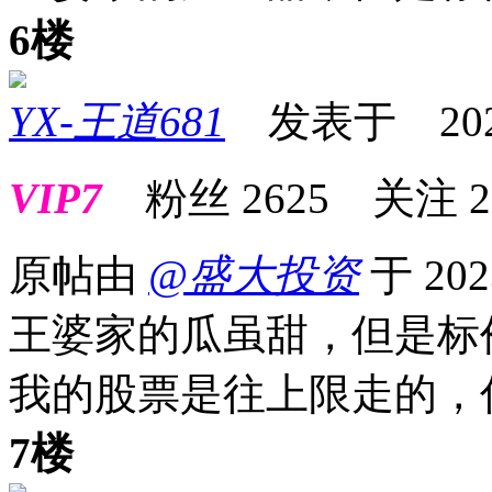
6楼
YX-王道681
发表于 2023-0
VIP7
粉丝
2625
关注
2
原帖由
@盛大投资
于 202
王婆家的瓜虽甜，但是标
我的股票是往上限走的，
7楼