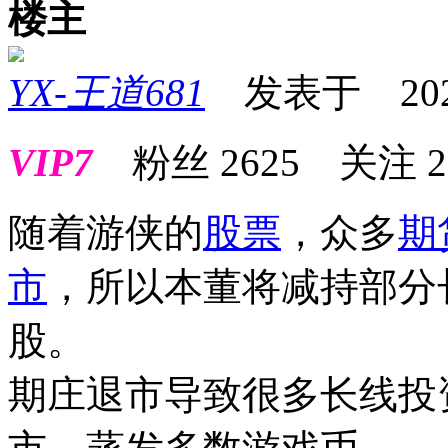
楼主
YX-王道681
发表于 2023-0
VIP7
粉丝
2625
关注
2
随着游侠的
股票
，众多
期
市
，所以本董将减持部分
股。
期庄退市导致很多长线投