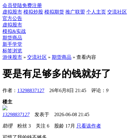
会员登陆
免费注册
虚拟股市
模拟炒股
模拟期货
推广联盟
个人主页
交流社区
官方公告
虚拟股市
模拟&实战
期货商品
新手学堂
标签浏览
游侠股市
»
交流社区
»
期货商品
» 查看内容
要是有足够多的钱就好了
作者：
13298837127
26年6月8日 21:45 评论：
9
楼主
13298837127
发表于 2026-06-08 21:45
助理
粉丝
3
关注
6
股龄
17月
只看该作者
可惜了我的钱不够多