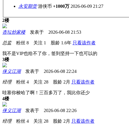
永安期货
游侠币
+1000万
2026-06-09 21:27
2楼
杏坛炒家楼
发表于 2026-06-08 21:53
总监
粉丝
8
关注
1
股龄
1.6年
只看该作者
我不是VIP也给不了你，签到坚持一下也可以的
3楼
侠义江湖
发表于 2026-06-08 22:24
经理
粉丝
4
关注
28
股龄
2月
只看该作者
哇塞你梭哈了啊！三百多万了，我比你还少
4楼
侠义江湖
发表于 2026-06-08 22:26
经理
粉丝
4
关注
28
股龄
2月
只看该作者