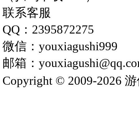
联系客服
QQ：2395872275
微信：youxiagushi999
邮箱：youxiagushi@qq.c
Copyright © 2009-202