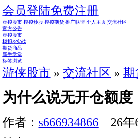
会员登陆
免费注册
虚拟股市
模拟炒股
模拟期货
推广联盟
个人主页
交流社区
官方公告
虚拟股市
模拟&实战
期货商品
新手学堂
标签浏览
游侠股市
»
交流社区
»
期
为什么说无开仓额度
作者：
s666934866
26年6