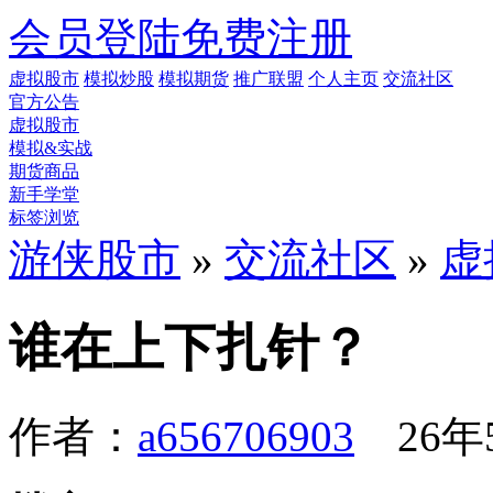
会员登陆
免费注册
虚拟股市
模拟炒股
模拟期货
推广联盟
个人主页
交流社区
官方公告
虚拟股市
模拟&实战
期货商品
新手学堂
标签浏览
游侠股市
»
交流社区
»
虚
谁在上下扎针？
作者：
a656706903
26年5