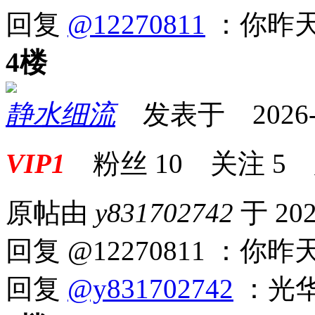
回复
@12270811
：你昨
4楼
静水细流
发表于 2026-04
VIP1
粉丝
10
关注
5
原帖由
y831702742
于 202
回复 @12270811 ：
回复
@y831702742
：光