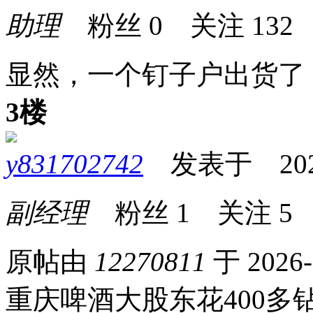
助理
粉丝
0
关注
132
显然，一个钉子户出货了
3楼
y831702742
发表于 2026-0
副经理
粉丝
1
关注
5
原帖由
12270811
于 2026-
重庆啤酒大股东花400多钻