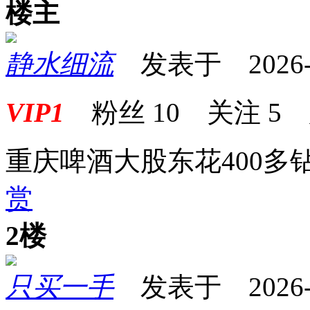
楼主
静水细流
发表于 2026-04
VIP1
粉丝
10
关注
5
重庆啤酒大股东花400多钻
赏
2楼
只买一手
发表于 2026-04