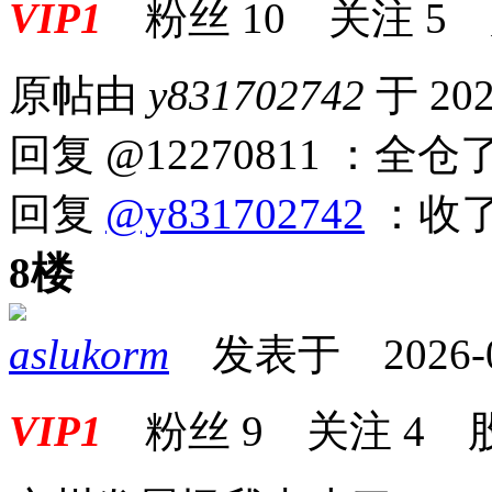
VIP1
粉丝
10
关注
5
原帖由
y831702742
于 202
回复 @12270811 ：全仓
回复
@y831702742
：收了
8楼
aslukorm
发表于 2026-04-
VIP1
粉丝
9
关注
4