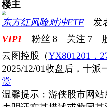
楼主
东方红风险对冲ETF
发表于 
VIP1
粉丝
8
关注
7
云图控股
（
YX801201，2
2025/12/01收盘后，十派
赏
温馨提示：游侠股市网站