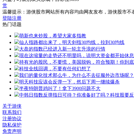
赏
温馨提示：游侠股市网站所有内容均由网友发布，游侠股市不
登陆
注册
热门话题
萌新也来炒股，希望大家多指教
仙人指路都出来了，明天剑指30均线，拉到30均线
大盘的指数已经进入新一轮主升浪的行情
现在这缩量的走势还不明显吗，说明大资金都开始休息
持有光的股民，不要慌，美国脱钩，符合预期！你到底
科技全线回调，不要有任何幻想了
我们的量化技术那么牛，为什么不去征服外边市场呢？
明天科技应该会反弹一下，然后下周一继续爆杀
半夜特朗普鸡叫了！拿下3900问题不大
中韩日指数反弹指日可待？你准备好了吗？科技股要反
关于游侠
联系我们
注册协议
隐私保护
免责声明