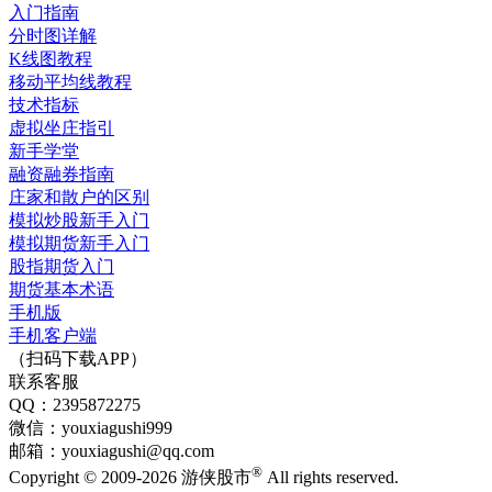
入门指南
分时图详解
K线图教程
移动平均线教程
技术指标
虚拟坐庄指引
新手学堂
融资融券指南
庄家和散户的区别
模拟炒股新手入门
模拟期货新手入门
股指期货入门
期货基本术语
手机版
手机客户端
（扫码下载APP）
联系客服
QQ：2395872275
微信：youxiagushi999
邮箱：youxiagushi@qq.com
®
Copyright © 2009-2026 游侠股市
All rights reserved.