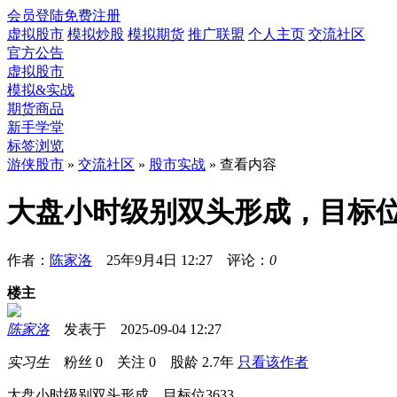
会员登陆
免费注册
虚拟股市
模拟炒股
模拟期货
推广联盟
个人主页
交流社区
官方公告
虚拟股市
模拟&实战
期货商品
新手学堂
标签浏览
游侠股市
»
交流社区
»
股市实战
» 查看内容
大盘小时级别双头形成，目标位3
作者：
陈家洛
25年9月4日 12:27 评论：
0
楼主
陈家洛
发表于 2025-09-04 12:27
实习生
粉丝
0
关注
0
股龄
2.7年
只看该作者
大盘小时级别双头形成，目标位3633