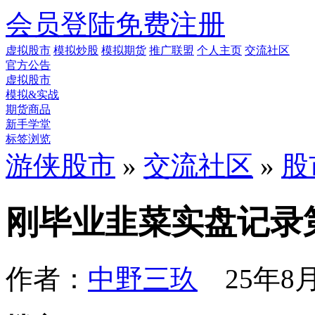
会员登陆
免费注册
虚拟股市
模拟炒股
模拟期货
推广联盟
个人主页
交流社区
官方公告
虚拟股市
模拟&实战
期货商品
新手学堂
标签浏览
游侠股市
»
交流社区
»
股
刚毕业韭菜实盘记录第五
作者：
中野三玖
25年8月