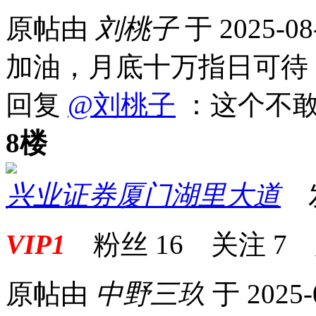
原帖由
刘桃子
于 2025-08
加油，月底十万指日可待
回复
@刘桃子
：这个不敢
8楼
兴业证券厦门湖里大道
发表
VIP1
粉丝
16
关注
7
原帖由
中野三玖
于 2025-