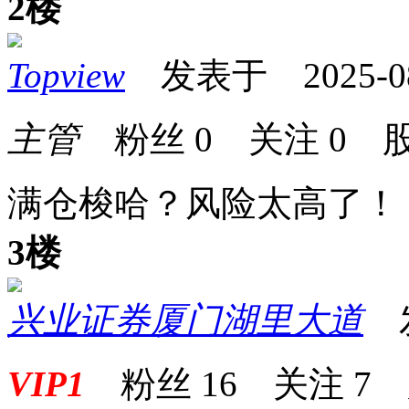
2楼
Topview
发表于 2025-08-
主管
粉丝
0
关注
0
股
满仓梭哈？风险太高了！
3楼
兴业证券厦门湖里大道
发表
VIP1
粉丝
16
关注
7