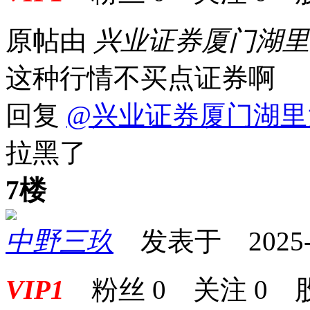
原帖由
兴业证券厦门湖
这种行情不买点证券啊
回复
@兴业证券厦门湖里
拉黑了
7楼
中野三玖
发表于 2025-08
VIP1
粉丝
0
关注
0