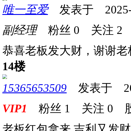
唯一至爱
发表于 2025-07
副经理
粉丝
0
关注
2
恭喜老板发大财，谢谢老
14楼
15365653509
发表于 2025-
VIP1
粉丝
1
关注
0
老板红包拿来 吉利又发财