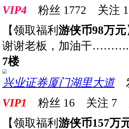
VIP4
粉丝
1772
关注
1
【领取福利
游侠币98万元
谢谢老板，加油干……….
7楼
兴业证券厦门湖里大道
发表
VIP1
粉丝
16
关注
7
【领取福利
游侠币157万