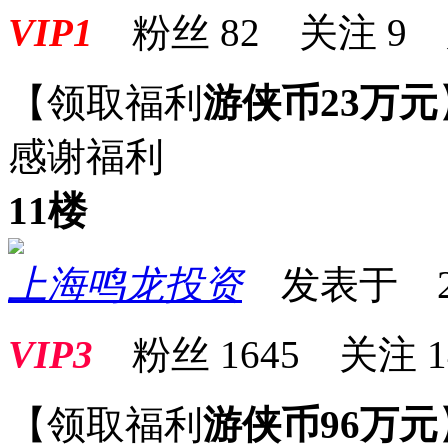
VIP1
粉丝
82
关注
9
【领取福利
游侠币23万元
感谢
11楼
上海鸣龙投资
发表于 2025
VIP3
粉丝
1645
关注
1
【领取福利
游侠币96万元