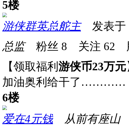
5楼
游侠群英总舵主
发表于 20
总监
粉丝
8
关注
62
【领取福利
游侠币23万元
加油奥利给干了…………
6楼
爱在4元钱
从前有座山
发