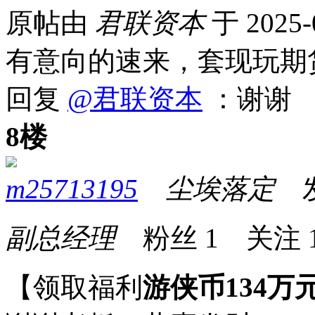
原帖由
君联资本
于 2025-
有意向的速来，套现玩期
回复
@君联资本
：谢谢
8楼
m25713195
尘埃落定
发表
副总经理
粉丝
1
关注
【领取福利
游侠币134万