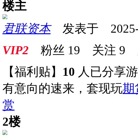
楼主
君联资本
发表于 2025-07
VIP2
粉丝
19
关注
9
【福利贴】
10
人已分享
有意向的速来，套现玩
期
赏
2楼