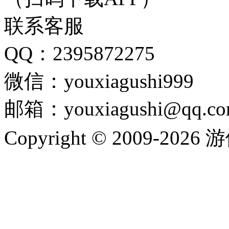
联系客服
QQ：2395872275
微信：youxiagushi999
邮箱：youxiagushi@qq.c
Copyright © 2009-202