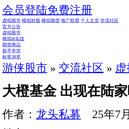
会员登陆
免费注册
虚拟股市
模拟炒股
模拟期货
推广联盟
个人主页
交流社区
官方公告
虚拟股市
模拟&实战
期货商品
新手学堂
标签浏览
游侠股市
»
交流社区
»
虚
大橙基金 出现在陆
作者：
龙头私募
25年7月