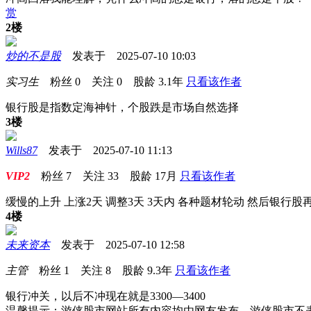
赏
2楼
炒的不是股
发表于 2025-07-10 10:03
实习生
粉丝
0
关注
0
股龄
3.1年
只看该作者
银行股是指数定海神针，个股跌是市场自然选择
3楼
Wills87
发表于 2025-07-10 11:13
VIP2
粉丝
7
关注
33
股龄
17月
只看该作者
缓慢的上升 上涨2天 调整3天 3天内 各种题材轮动 然后银行股
4楼
未来资本
发表于 2025-07-10 12:58
主管
粉丝
1
关注
8
股龄
9.3年
只看该作者
银行冲关，以后不冲现在就是3300—3400
温馨提示：游侠股市网站所有内容均由网友发布，游侠股市不