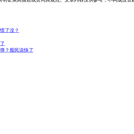
慌了没？
了
弹？股民说快了