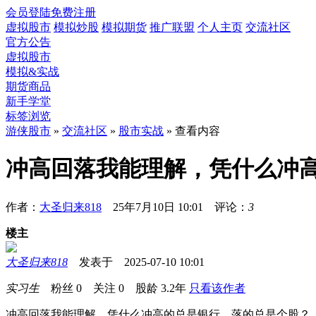
会员登陆
免费注册
虚拟股市
模拟炒股
模拟期货
推广联盟
个人主页
交流社区
官方公告
虚拟股市
模拟&实战
期货商品
新手学堂
标签浏览
游侠股市
»
交流社区
»
股市实战
» 查看内容
冲高回落我能理解，凭什么冲
作者：
大圣归来818
25年7月10日 10:01 评论：
3
楼主
大圣归来818
发表于 2025-07-10 10:01
实习生
粉丝
0
关注
0
股龄
3.2年
只看该作者
冲高回落我能理解，凭什么冲高的总是银行，落的总是个股？