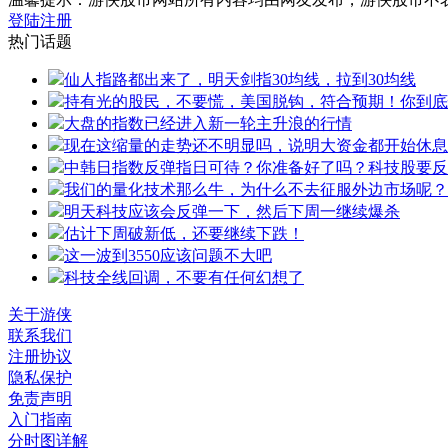
登陆
注册
热门话题
仙人指路都出来了，明天剑指30均线，拉到30均线
持有光的股民，不要慌，美国脱钩，符合预期！你到底
大盘的指数已经进入新一轮主升浪的行情
现在这缩量的走势还不明显吗，说明大资金都开始休息
中韩日指数反弹指日可待？你准备好了吗？科技股要反
我们的量化技术那么牛，为什么不去征服外边市场呢？
明天科技应该会反弹一下，然后下周一继续爆杀
估计下周破新低，还要继续下跌！
这一波到3550应该问题不大吧
科技全线回调，不要有任何幻想了
关于游侠
联系我们
注册协议
隐私保护
免责声明
入门指南
分时图详解