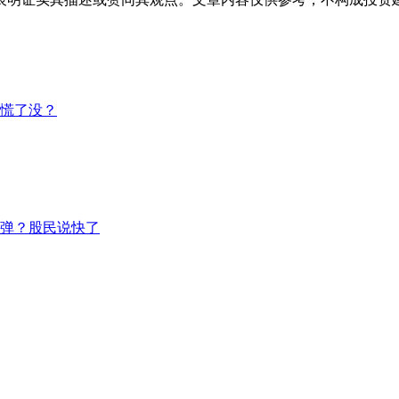
慌了没？
弹？股民说快了