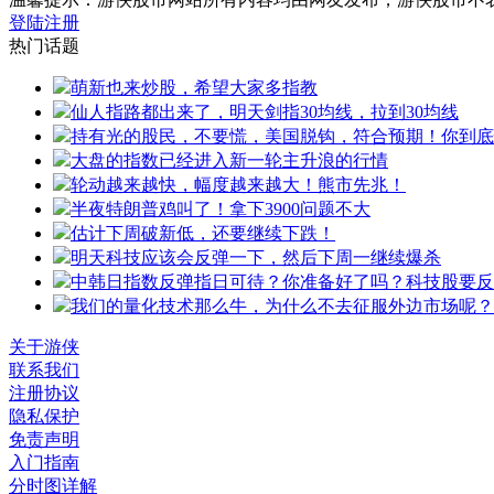
登陆
注册
热门话题
萌新也来炒股，希望大家多指教
仙人指路都出来了，明天剑指30均线，拉到30均线
持有光的股民，不要慌，美国脱钩，符合预期！你到底
大盘的指数已经进入新一轮主升浪的行情
轮动越来越快，幅度越来越大！熊市先兆！
半夜特朗普鸡叫了！拿下3900问题不大
估计下周破新低，还要继续下跌！
明天科技应该会反弹一下，然后下周一继续爆杀
中韩日指数反弹指日可待？你准备好了吗？科技股要反
我们的量化技术那么牛，为什么不去征服外边市场呢？
关于游侠
联系我们
注册协议
隐私保护
免责声明
入门指南
分时图详解