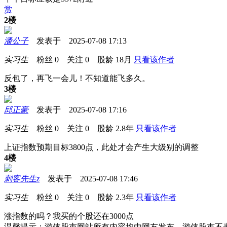
赏
2楼
潘公子
发表于 2025-07-08 17:13
实习生
粉丝
0
关注
0
股龄
18月
只看该作者
反包了，再飞一会儿！不知道能飞多久。
3楼
邱正豪
发表于 2025-07-08 17:16
实习生
粉丝
0
关注
0
股龄
2.8年
只看该作者
上证指数预期目标3800点，此处才会产生大级别的调整
4楼
刺客先生z
发表于 2025-07-08 17:46
实习生
粉丝
0
关注
0
股龄
2.3年
只看该作者
涨指数的吗？我买的个股还在3000点
温馨提示：游侠股市网站所有内容均由网友发布，游侠股市不