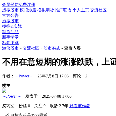
会员登陆
免费注册
虚拟股市
模拟炒股
模拟期货
推广联盟
个人主页
交流社区
官方公告
虚拟股市
模拟&实战
期货商品
新手学堂
标签浏览
游侠股市
»
交流社区
»
股市实战
» 查看内容
不用在意短期的涨涨跌跌，上证
作者：
－Power－
25年7月8日 17:06 评论：
3
楼主
－Power－
发表于 2025-07-08 17:06
实习生
粉丝
0
关注
0
股龄
2.7年
只看该作者
下个目标应该是3572附近