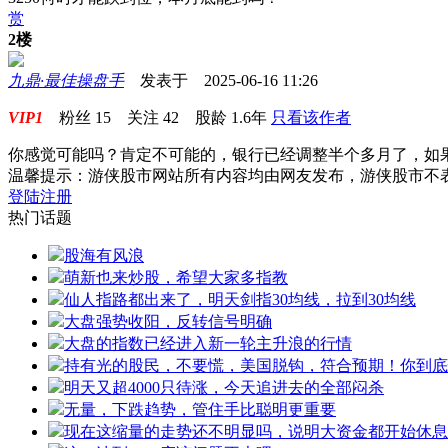
赏
2楼
九鼎·最佳操盘手
发表于 2025-06-16 11:26
VIP1
粉丝
15
关注
42
股龄
1.6年
只看该作者
你感觉可能吗？肯定不可能的，银行已经调整半个多月了，如
温馨提示：游侠股市网站所有内容均由网友发布，游侠股市不
登陆
注册
热门话题
股海有风浪
萌新也来炒股，希望大家多指教
仙人指路都出来了，明天剑指30均线，拉到30均线
大盘强势收阳，反转信号明确
大盘的指数已经进入新一轮主升浪的行情
持有光的股民，不要慌，美国脱钩，符合预期！你到底
明天又超4000只待涨，今天追进去的全部闷杀
无量，下跌趋势，管住手比聪明更重要
现在这缩量的走势还不明显吗，说明大资金都开始休息