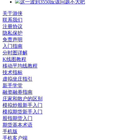
这一波到3550应该问题不大吧
关于游侠
联系我们
注册协议
隐私保护
免责声明
入门指南
分时图详解
K线图教程
移动平均线教程
技术指标
虚拟坐庄指引
新手学堂
融资融券指南
庄家和散户的区别
模拟炒股新手入门
模拟期货新手入门
股指期货入门
期货基本术语
手机版
手机客户端