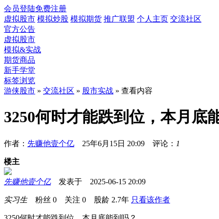
会员登陆
免费注册
虚拟股市
模拟炒股
模拟期货
推广联盟
个人主页
交流社区
官方公告
虚拟股市
模拟&实战
期货商品
新手学堂
标签浏览
游侠股市
»
交流社区
»
股市实战
» 查看内容
3250何时才能跌到位，本月底
作者：
先赚他壹个亿
25年6月15日 20:09 评论：
1
楼主
先赚他壹个亿
发表于 2025-06-15 20:09
实习生
粉丝
0
关注
0
股龄
2.7年
只看该作者
3250何时才能跌到位，本月底能到吗？