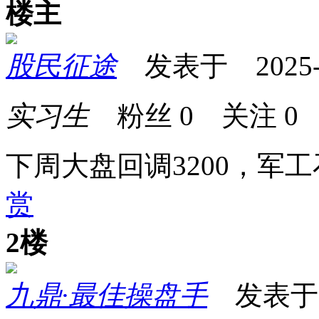
楼主
股民征途
发表于 2025-06
实习生
粉丝
0
关注
0
下周大盘回调3200，军
赏
2楼
九鼎·最佳操盘手
发表于 20