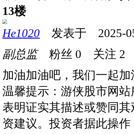
13楼
He1020
发表于 2025-05-0
副总监
粉丝
0
关注
2
加油加油吧，我们一起加
温馨提示：游侠股市网站
表明证实其描述或赞同其
资建议。投资者据此操作