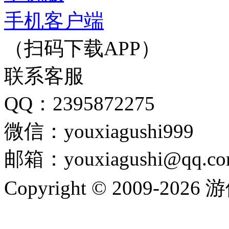
手机客户端
（扫码下载APP）
联系客服
QQ：2395872275
微信：youxiagushi999
邮箱：youxiagushi@qq.c
Copyright © 2009-202