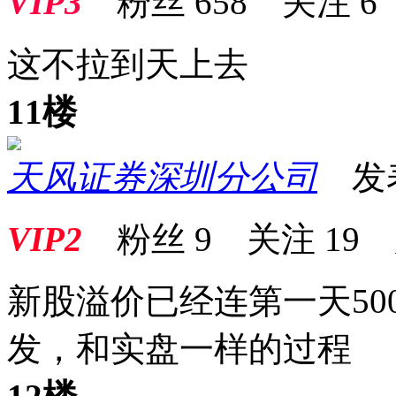
VIP3
粉丝
658
关注
6
这不拉到天上去
11楼
天风证券深圳分公司
发表于
VIP2
粉丝
9
关注
19
新股溢价已经连第一天5
发，和实盘一样的过程