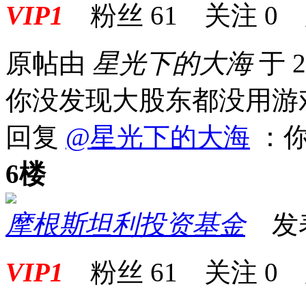
VIP1
粉丝
61
关注
0
原帖由
星光下的大海
于 2
你没发现大股东都没用游
回复
@星光下的大海
：你
6楼
摩根斯坦利投资基金
发表于
VIP1
粉丝
61
关注
0