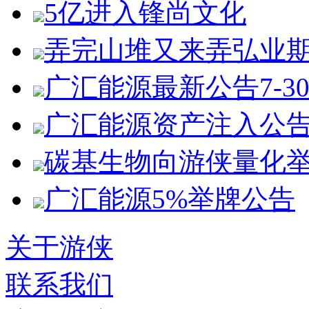
5亿进入锋尚文化
弄完山堆又来弄弘业
广汇能源最新公告7-3
广汇能源资产注入公
碳基生物向游侠量化
广汇能源5%举牌公告
关于游侠
联系我们