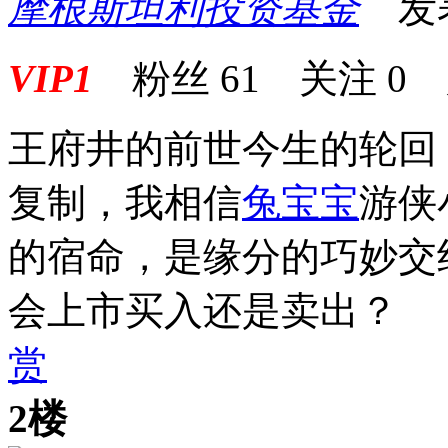
摩根斯坦利投资基金
发表于
VIP1
粉丝
61
关注
0
王府井的前世今生的轮回
复制，我相信
兔宝宝
游侠
的宿命，是缘分的巧妙交
会上市买入还是卖出？
赏
2楼