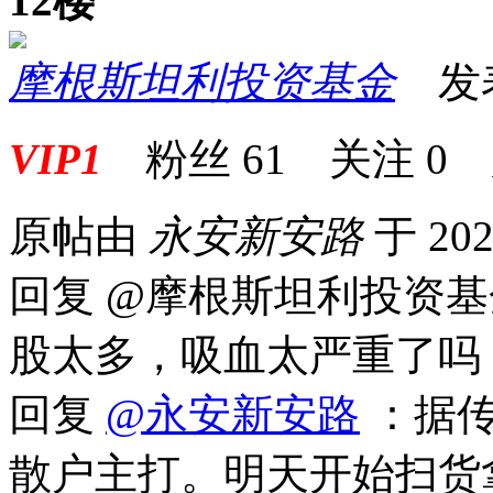
12楼
摩根斯坦利投资基金
发表于
VIP1
粉丝
61
关注
0
原帖由
永安新安路
于 202
回复 @摩根斯坦利投资
股太多，吸血太严重了吗
回复
@永安新安路
：据传
散户主打。明天开始扫货