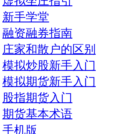
虚拟坐庄指引
新手学堂
融资融券指南
庄家和散户的区别
模拟炒股新手入门
模拟期货新手入门
股指期货入门
期货基本术语
手机版