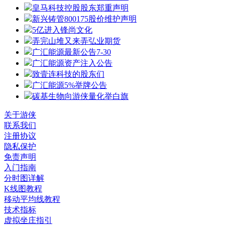
皇马科技控股股东郑重声明
新兴铸管800175股价维护声明
5亿进入锋尚文化
弄完山堆又来弄弘业期货
广汇能源最新公告7-30
广汇能源资产注入公告
致壹连科技的股东们
广汇能源5%举牌公告
碳基生物向游侠量化举白旗
关于游侠
联系我们
注册协议
隐私保护
免责声明
入门指南
分时图详解
K线图教程
移动平均线教程
技术指标
虚拟坐庄指引