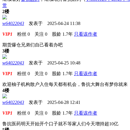
赏
2楼
w64022043
发表于 2025-04-24 11:38
VIP1
粉丝
0
关注
0
股龄
1.7年
只看该作者
期货爆仓兄弟们自己看着办吧
3楼
w64022043
发表于 2025-04-25 10:48
VIP1
粉丝
0
关注
0
股龄
1.7年
只看该作者
欢迎柚子机构散户入住每天都有机会，鲁抗大舞台有梦你就来
4楼
w64022043
发表于 2025-04-28 12:41
VIP1
粉丝
0
关注
0
股龄
1.7年
只看该作者
鲁抗医药明天开始开个口子就不等家人们今天增持超10亿
5楼