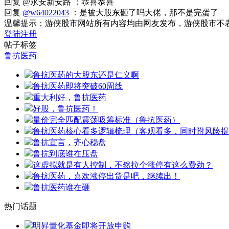
回复 @永安新安路 ：恭喜恭喜
回复
@w64022043
：是被大股东砸了吗大佬，那不是完蛋了
温馨提示：游侠股市网站所有内容均由网友发布，游侠股市不
登陆
注册
帖子标签
鲁抗医药
鲁抗医药的大股东还是仁义啊
鲁抗医药即将突破60周线
重大利好，鲁抗医药
好股，鲁抗医药！
量价完全匹配震荡吸筹标准（鲁抗医药）
鲁抗医药核心看多逻辑梳理（客观看多，同时附风险提
鲁抗宣言，齐心稳盘
鲁抗到底谁在压盘
这虚拟就是有人控制，不然拉个涨停有这么费劲？
鲁抗医药，喜欢涨停出货是吧，继续出！
鲁抗医药谁在砸
热门话题
明昇量化基金即将开放申购