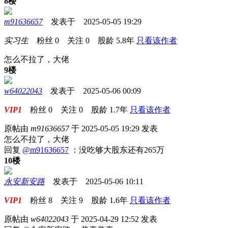
8楼
m91636657
发表于 2025-05-05 19:29
实习生
粉丝
0
关注
0
股龄
5.8年
只看该作者
怎么不拉了，大佬
9楼
w64022043
发表于 2025-05-06 00:09
VIP1
粉丝
0
关注
0
股龄
1.7年
只看该作者
原帖由
m91636657
于 2025-05-05 19:29 发表
怎么不拉了，大佬
回复
@m91636657
：没吃够大股东还有265万
10楼
永安新安路
发表于 2025-05-06 10:11
VIP1
粉丝
8
关注
9
股龄
1.6年
只看该作者
原帖由
w64022043
于 2025-04-29 12:52 发表