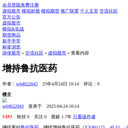
会员登陆
免费注册
虚拟股市
模拟炒股
模拟期货
推广联盟
个人主页
交流社区
官方公告
虚拟股市
模拟&实战
期货商品
新手学堂
标签浏览
游侠股市
»
交流社区
»
虚拟股市
» 查看内容
增持鲁抗医药
作者：
w64022043
25年4月24日 10:14 评论：
9
楼主
w64022043
发表于 2025-04-24 10:14
VIP1
粉丝
0
关注
0
股龄
1.7年
只看该作者
继续看好
鲁抗医药
，继续增持鲁抗医药
（
YX801125，40.43，-3