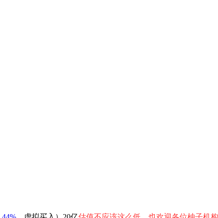
.44%
，
虚拟买入
）
20亿
估值不应该这么低，也欢迎各位柚子机构入