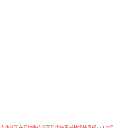
住从现在开始鲁抗医药只增持不减持增持目标75-120元