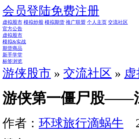
会员登陆
免费注册
虚拟股市
模拟炒股
模拟期货
推广联盟
个人主页
交流社区
官方公告
虚拟股市
模拟&实战
期货商品
新手学堂
标签浏览
游侠股市
»
交流社区
»
虚
游侠第一僵尸股——
作者：
环球旅行滴蜗牛
2