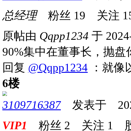
总经理
粉丝
19
关注
1
原帖由
Qqpp1234
于 2024
90%集中在董事长，抛
回复
@Qqpp1234
：就像
6楼
3109716387
发表于 2024-
VIP1
粉丝
2
关注
1