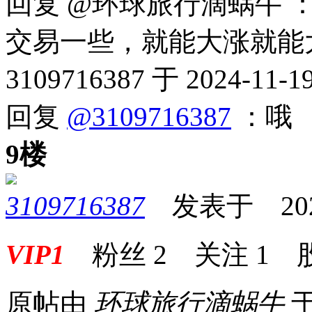
回复 @环球旅行滴蜗牛
交易一些，就能大涨就能
3109716387 于 2024-11-1
回复
@3109716387
：哦
9楼
3109716387
发表于 2024-
VIP1
粉丝
2
关注
1
原帖由
环球旅行滴蜗牛
于