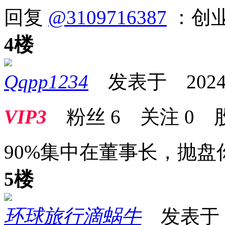
回复
@3109716387
：创
4楼
Qqpp1234
发表于 2024-11
VIP3
粉丝
6
关注
0
90%集中在董事长，抛
5楼
环球旅行滴蜗牛
发表于 20