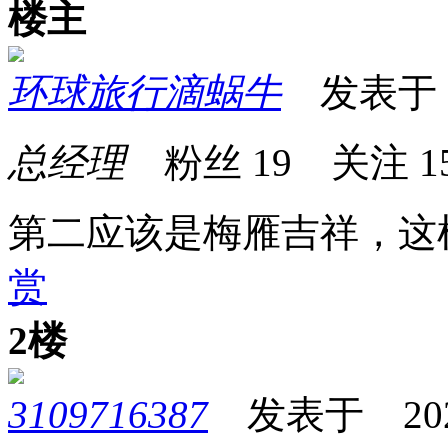
楼主
环球旅行滴蜗牛
发表于 20
总经理
粉丝
19
关注
1
第二应该是梅雁吉祥，这
赏
2楼
3109716387
发表于 2024-