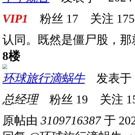
VIP1
粉丝
17
关注
175
认同。既然是僵尸股，那
8楼
环球旅行滴蜗牛
发表于 20
总经理
粉丝
19
关注
1
原帖由
3109716387
于 202