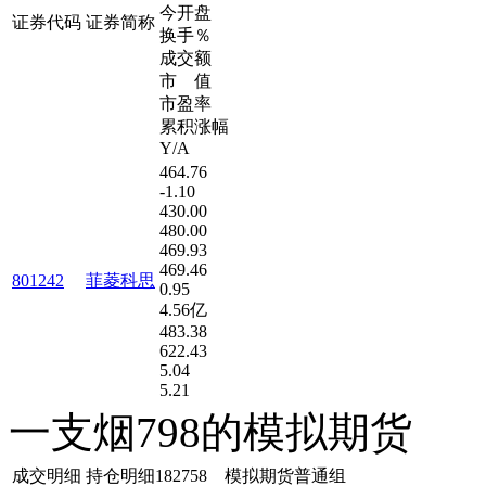
今开盘
证券代码
证券简称
换手％
成交额
市 值
市盈率
累积涨幅
Y/A
464.76
-1.10
430.00
480.00
469.93
469.46
801242
菲菱科思
0.95
4.56亿
483.38
622.43
5.04
5.21
一支烟798的模拟期货
成交明细
持仓明细
182758 模拟期货普通组