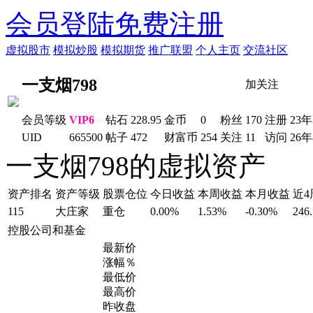
会员登陆
免费注册
虚拟股市
模拟炒股
模拟期货
推广联盟
个人主页
交流社区
一支烟798
加关注
会员等级
VIP6
钻石
228.95
金币
0
粉丝
170
注册
23年
UID
665500
帖子
472
财富币
254
关注
11
访问
26
一支烟798的虚拟资产
资产排名
资产等级
股票仓位
今日收益
本周收益
本月收益
近
115
大庄家
重仓
0.00%
1.53%
-0.30%
246
控股公司和基金
最新价
涨幅％
最低价
最高价
昨收盘