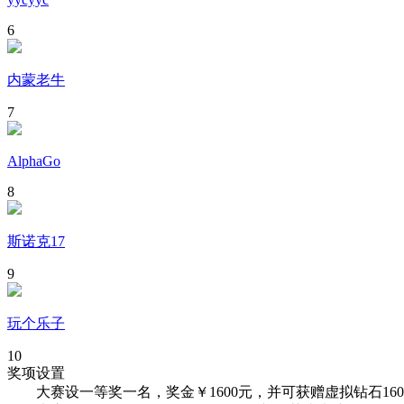
6
内蒙老牛
7
AlphaGo
8
斯诺克17
9
玩个乐子
10
奖项设置
大赛设一等奖一名，奖金￥1600元，并可获赠虚拟钻石160