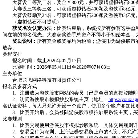
大赛设二等奖二名，奖金￥800元，并可获赠虚拟钻石800颗
大赛设三等奖三名，可获赠虚拟钻石400颗及游侠币8亿元
大赛设鼓励奖24名，可获赠虚拟钻石200颗及游侠币3亿元
（虚拟钻石不可提现）
获奖名次认定办法：
比赛结束后，系统按所有参赛选手盈
间在前的排名优先。大赛获奖选手总资产不得小于初始本金，
奖励说明：
所有奖金或奖品均为税前；游侠币为游侠股市
放弃。
赛程安排
报名时间：截止2026年05月17日
比赛时间：2026年05月11日至2026年07月03日
主办单位
合肥龙飞网络科技有限责任公司
报名及参赛方式
1、注册成为游侠股市网站的会员（已是会员的直接登陆即
2、访问游侠股市模拟炒股系统主页（地址：
https://youxia
名认证资料，每人只允许开设一个账户，使用多个账户参加比赛的
3、比赛开始后，会员登陆游侠股市模拟炒股系统主页，买
比赛规则
1、比赛交易使用游侠股市模拟炒股系统，具体交易规则详
2、交易品种为深圳、上海证券交易所上市的A股，不允许