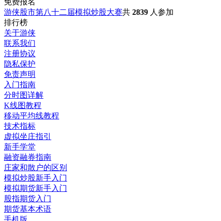
免费报名
游侠股市第八十二届模拟炒股大赛
共
2839
人参加
排行榜
关于游侠
联系我们
注册协议
隐私保护
免责声明
入门指南
分时图详解
K线图教程
移动平均线教程
技术指标
虚拟坐庄指引
新手学堂
融资融券指南
庄家和散户的区别
模拟炒股新手入门
模拟期货新手入门
股指期货入门
期货基本术语
手机版