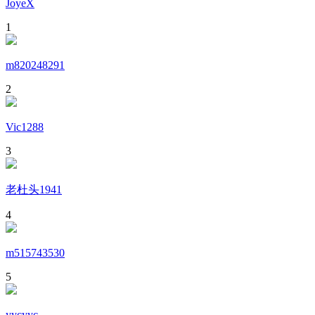
JoyeX
1
m820248291
2
Vic1288
3
老杜头1941
4
m515743530
5
yycyyc