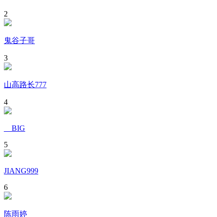
2
鬼谷子哥
3
山高路长777
4
__BIG
5
JIANG999
6
陈雨婷