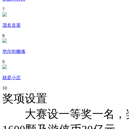
7
茂名韭菜
8
华尔街幽魂
9
就是小庄
10
奖项设置
大赛设一等奖一名，奖金