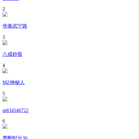
2
华泰武宁路
3
八戒炒股
4
MZ神秘人
5
m834546722
6
梦醒时分30