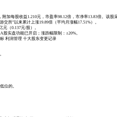
加每股收益1.210元，市盈率98.12倍，市净率13.83倍。该股
“游交所”以来累计上涨
19.89倍
（平均月涨幅
17.51%
）。
3亿元（0.137元/股）
。
A股实盘功能已开启；涨跌幅限制：
±20%
。
标
利润管理
十大股东
变更记录
险。
是低位的。