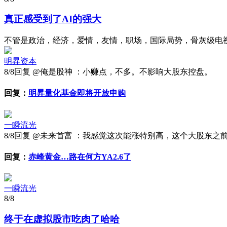
真正感受到了AI的强大
不管是政治，经济，爱情，友情，职场，国际局势，骨灰级电
明昇资本
8/8
回复 @俺是股神 ：小赚点，不多。不影响大股东控盘。
回复：
明昇量化基金即将开放申购
一瞬流光
8/8
回复 @未来首富 ：我感觉这次能涨特别高，这个大股东之
回复：
赤峰黄金…路在何方YA2.6了
一瞬流光
8/8
终于在虚拟股市吃肉了哈哈