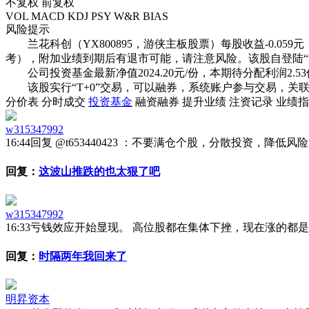
不复权
前复权
VOL
MACD
KDJ
PSY
W&R
BIAS
风险提示
兰花科创（YX800895，游侠主板股票）每股收益-0.059元，附
考），
附加业绩到期后有退市可能，请注意风险
。该股自登陆
公司投资基金最新净值
2024.20
元/份，本期待分配利润
2.5
该股实行
“T+0”交易
，
可以融券
，系统账户参与交易，关联
分价表
分时成交
投资基金
融资融券
提升业绩
注资记录
业绩指
w315347992
16:44
回复 @t653440423 ：不要满仓个股，分散投资，降低风
回复：
这波山推跌的也太狠了吧
w315347992
16:33
亏钱效应开始显现。 高位股都在集体下挫，现在涨的都
回复：
时隔两年我回来了
明昇资本