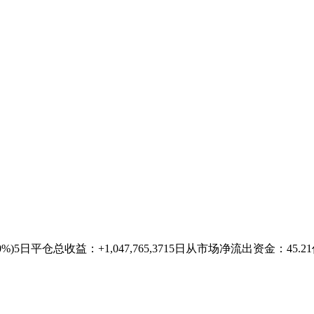
5.50%)5日平仓总收益：+1,047,765,3715日从市场净流出资金：45.21亿1