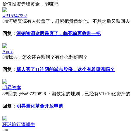
价值投资赤峰黄金，能赚吗
w315347992
8/8
河钢资源有人拉盘了，赶紧把货倒给他。不然之后又跌回去
回复：
河钢资源这股是废了，临死前再收割一把
Apex
8/8
我去，怎么还在涨啊？有什么利好啊？
回复：
新人买了11连阴的诚志股份，这个有希望涨吗？
明昇资本
8/8
回复 @su97270826 ：游侠定的规则，已经有V1+10亿
回复：
明昇量化基金开放申购
环球旅行滴蜗牛
8/8