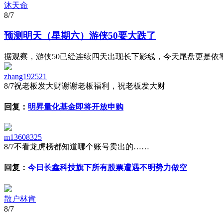
沐天命
8/7
预测明天（星期六）游侠50要大跌了
据观察，游侠50已经连续四天出现长下影线，今天尾盘更是依靠硬
zhang192521
8/7
祝老板发大财谢谢老板福利，祝老板发大财
回复：
明昇量化基金即将开放申购
m13608325
8/7
不看龙虎榜都知道哪个账号卖出的……
回复：
今日长鑫科技旗下所有股票遭遇不明势力做空
散户林肯
8/7