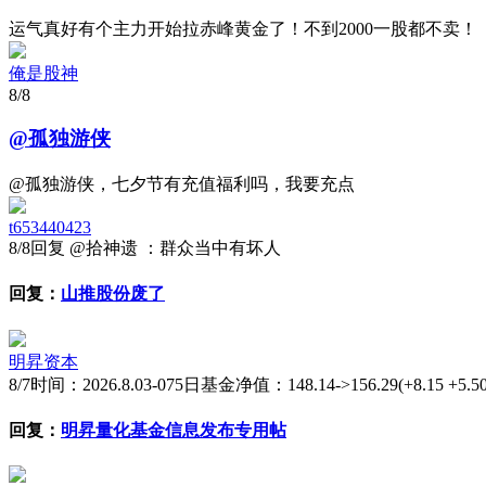
运气真好有个主力开始拉赤峰黄金了！不到2000一股都不卖！
俺是股神
8/8
@孤独游侠
@孤独游侠，七夕节有充值福利吗，我要充点
t653440423
8/8
回复 @拾神遗 ：群众当中有坏人
回复：
山推股份废了
明昇资本
8/7
时间：2026.8.03-075日基金净值：148.14->156.29(+8.15 +
回复：
明昇量化基金信息发布专用帖