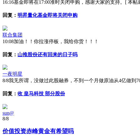
16:16
基金即将在17:00准时关闭申购，感谢大家的支持。[ 本帖最后由 明昇
回复：
明昇量化基金即将关闭申购
联合集团
10:08
加油！！你拉涨停板，我给你货！！！
回复：
山推股份还有回来的日子吗
一夜明星
8/8
我无所谓，没做过此股融券，不到一个月做原油从4亿做到70
回复：
收 皇马科技 部分股份
sun@
8/8
价值投资赤峰黄金有希望吗