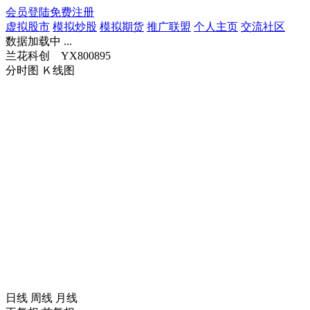
会员登陆
免费注册
虚拟股市
模拟炒股
模拟期货
推广联盟
个人主页
交流社区
数据加载中 ...
兰花科创 YX800895
分时图
Ｋ线图
日线
周线
月线