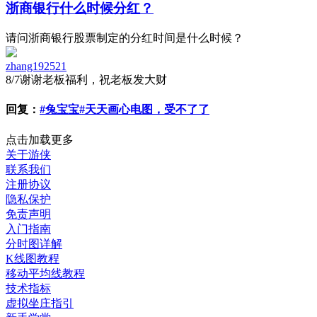
浙商银行什么时候分红？
请问浙商银行股票制定的分红时间是什么时候？
zhang192521
8/7
谢谢老板福利，祝老板发大财
回复：
#兔宝宝#天天画心电图，受不了了
点击加载更多
关于游侠
联系我们
注册协议
隐私保护
免责声明
入门指南
分时图详解
K线图教程
移动平均线教程
技术指标
虚拟坐庄指引