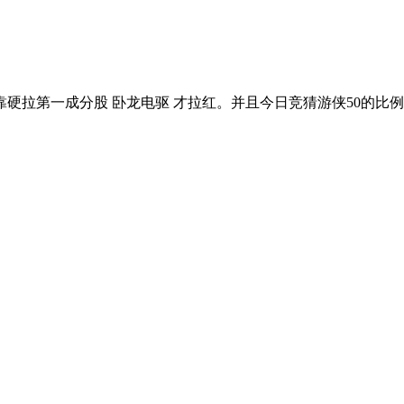
拉第一成分股 卧龙电驱 才拉红。并且今日竞猜游侠50的比例也