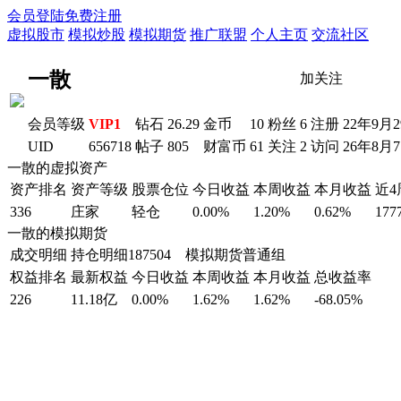
会员登陆
免费注册
虚拟股市
模拟炒股
模拟期货
推广联盟
个人主页
交流社区
一散
加关注
会员等级
VIP1
钻石
26.29
金币
10
粉丝
6
注册
22年9月
UID
656718
帖子
805
财富币
61
关注
2
访问
26年8月
一散的虚拟资产
资产排名
资产等级
股票仓位
今日收益
本周收益
本月收益
近
336
庄家
轻仓
0.00%
1.20%
0.62%
177
一散的模拟期货
成交明细
持仓明细
187504 模拟期货普通组
权益排名
最新权益
今日收益
本周收益
本月收益
总收益率
226
11.18亿
0.00%
1.62%
1.62%
-68.05%