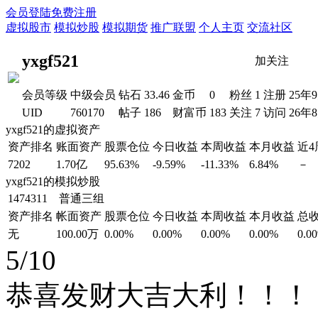
会员登陆
免费注册
虚拟股市
模拟炒股
模拟期货
推广联盟
个人主页
交流社区
yxgf521
加关注
会员等级
中级会员
钻石
33.46
金币
0
粉丝
1
注册
25年
UID
760170
帖子
186
财富币
183
关注
7
访问
26年
yxgf521的虚拟资产
资产排名
账面资产
股票仓位
今日收益
本周收益
本月收益
近
7202
1.70亿
95.63%
-9.59%
-11.33%
6.84%
－
yxgf521的模拟炒股
1474311 普通三组
资产排名
帐面资产
股票仓位
今日收益
本周收益
本月收益
总
无
100.00万
0.00%
0.00%
0.00%
0.00%
0.0
5/10
恭喜发财大吉大利！！！