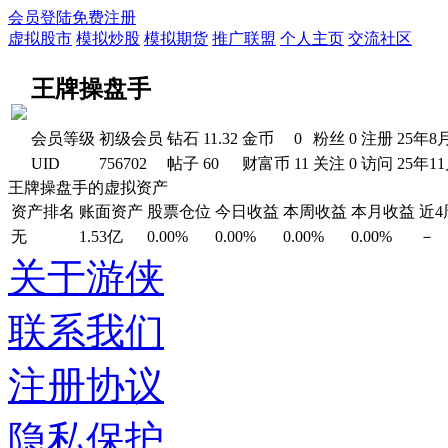
会员登陆
免费注册
虚拟股市
模拟炒股
模拟期货
推广联盟
个人主页
交流社区
王牌操盘手
会员等级
初级会员
钻石
11.32
金币
0
粉丝
0
注册
25年8
UID
756702
帖子
60
财富币
11
关注
0
访问
25年1
王牌操盘手的虚拟资产
资产排名
账面资产
股票仓位
今日收益
本周收益
本月收益
近
无
1.53亿
0.00%
0.00%
0.00%
0.00%
－
关于游侠
联系我们
注册协议
隐私保护