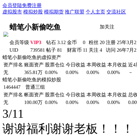
会员登陆
免费注册
虚拟股市
模拟炒股
模拟期货
推广联盟
个人主页
交流社区
蜡笔小新偷吃鱼
加关注
会员等级
VIP3
钻石
3.12
金币
0
粉丝
20
注册
25年3月2
UID
739581
帖子
81
财富币
11
关注
4
访问
26年7月2
蜡笔小新偷吃鱼的虚拟资产
资产排名
账面资产
股票仓位
今日收益
本周收益
本月收益
近
无
365.81万
0.00%
0.00%
0.00%
0.00%
－
蜡笔小新偷吃鱼的模拟炒股
1464447 普通三组
资产排名
帐面资产
股票仓位
今日收益
本周收益
本月收益
总
无
100.00万
0.00%
0.00%
0.00%
0.00%
0.0
3/11
谢谢福利谢谢老板！！！