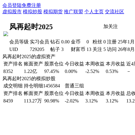
会员登陆
免费注册
虚拟股市
模拟炒股
模拟期货
推广联盟
个人主页
交流社区
风再起时2025
加关注
会员等级
实习会员
钻石
0.00
金币
0
粉丝
0
注册
25年1月
UID
729205
帖子
3
财富币
13
关注
5
访问
26年8
风再起时2025的虚拟资产
资产排名
账面资产
股票仓位
今日收益
本周收益
本月收益
近
8352
1.22亿
97.45%
0.00%
-2.52%
0.53%
－
风再起时2025的模拟炒股
成交明细
持仓明细
1456584 普通三组
资产排名
帐面资产
股票仓位
今日收益
本周收益
本月收益
总
8459
113.27万
90.98%
-2.02%
3.12%
3.12%
13.