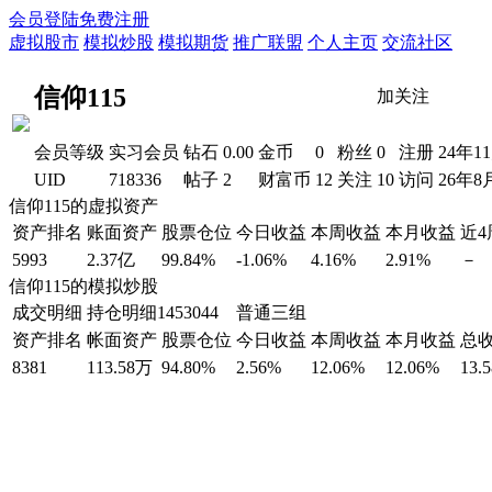
会员登陆
免费注册
虚拟股市
模拟炒股
模拟期货
推广联盟
个人主页
交流社区
信仰115
加关注
会员等级
实习会员
钻石
0.00
金币
0
粉丝
0
注册
24年1
UID
718336
帖子
2
财富币
12
关注
10
访问
26年8
信仰115的虚拟资产
资产排名
账面资产
股票仓位
今日收益
本周收益
本月收益
近
5993
2.37亿
99.84%
-1.06%
4.16%
2.91%
－
信仰115的模拟炒股
成交明细
持仓明细
1453044 普通三组
资产排名
帐面资产
股票仓位
今日收益
本周收益
本月收益
总
8381
113.58万
94.80%
2.56%
12.06%
12.06%
13.