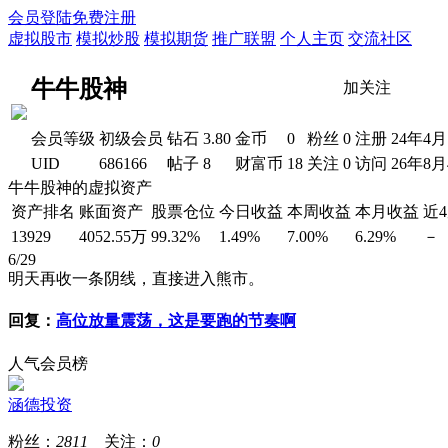
会员登陆
免费注册
虚拟股市
模拟炒股
模拟期货
推广联盟
个人主页
交流社区
牛牛股神
加关注
会员等级
初级会员
钻石
3.80
金币
0
粉丝
0
注册
24年4月
UID
686166
帖子
8
财富币
18
关注
0
访问
26年8
牛牛股神的虚拟资产
资产排名
账面资产
股票仓位
今日收益
本周收益
本月收益
近
13929
4052.55万
99.32%
1.49%
7.00%
6.29%
－
6/29
明天再收一条阴线，直接进入熊市。
回复：
高位放量震荡，这是要跑的节奏啊
人气会员榜
涵德投资
粉丝：
2811
关注：
0