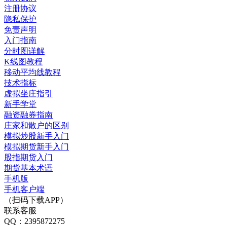
注册协议
隐私保护
免责声明
入门指南
分时图详解
K线图教程
移动平均线教程
技术指标
虚拟坐庄指引
新手学堂
融资融券指南
庄家和散户的区别
模拟炒股新手入门
模拟期货新手入门
股指期货入门
期货基本术语
手机版
手机客户端
（扫码下载APP）
联系客服
QQ：2395872275