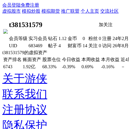
会员登陆
免费注册
虚拟股市
模拟炒股
模拟期货
推广联盟
个人主页
交流社区
t381531579
加关注
会员等级
实习会员
钻石
1.12
金币
0
粉丝
0
注册
24年2月
UID
683469
帖子
4
财富币
14
关注
0
访问
26年8
t381531579的虚拟资产
资产排名
账面资产
股票仓位
今日收益
本周收益
本月收益
近
6743
1.92亿
68.33%
-0.39%
0.69%
-0.16%
－
关于游侠
联系我们
注册协议
隐私保护