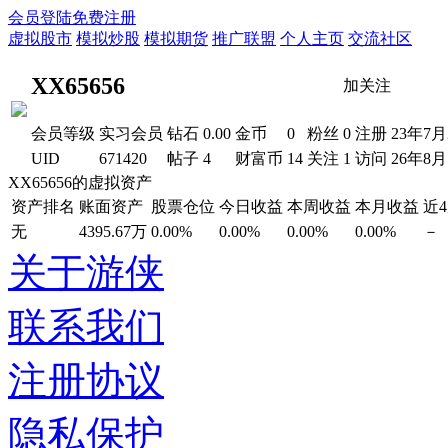
会员登陆
免费注册
虚拟股市
模拟炒股
模拟期货
推广联盟
个人主页
交流社区
XX65656
加关注
会员等级
实习会员
钻石
0.00
金币
0
粉丝
0
注册
23年7月
UID
671420
帖子
4
财富币
14
关注
1
访问
26年8
XX65656的虚拟资产
资产排名
账面资产
股票仓位
今日收益
本周收益
本月收益
近
无
4395.67万
0.00%
0.00%
0.00%
0.00%
－
关于游侠
联系我们
注册协议
隐私保护